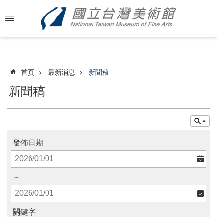
跳到主要內容區塊
進
階
搜
尋
首頁
最新消息
新聞稿
新聞稿
最
新
消
息
發佈日期
關
於
～
國
美
關鍵字