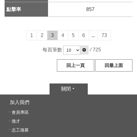
文
857
化
部
重
大
1
2
3
4
5
6
...
73
政
策
每頁筆數
/
725
個
回上一頁
回最上面
資
保
護
關閉
、
著
加入我們
作
會員專區
權
徵才
及
資
志工徵募