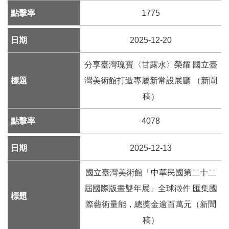
服
1775
務
信
2025-12-20
箱
分享臺灣瑰寶〈甘露水〉榮耀 國立臺
雙
語
灣美術館打造專屬新常設展廳 （新聞
詞
稿）
彙
4078
新
聞
2025-12-13
稿
國立臺灣美術館「中華民國第二十二
常
屆國際版畫雙年展」全球徵件 匯集國
見
問
際藝術量能，總獎金逾百萬元（新聞
題
稿）