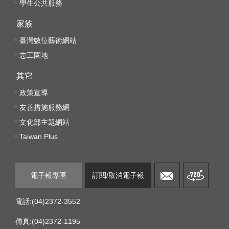
訊
學生公共服務
安
家族
全
宣
臺灣數位藝術網站
告
志工園地
隱
其它
私
政策宣導
權
友善措施服務網
保
文化部主題網站
護
政
Taiwan Plus
策
網
電子報專區
訂閱/取消電子報
站
資
電話:(04)2372-3552
料
開
傳真:(04)2372-1195