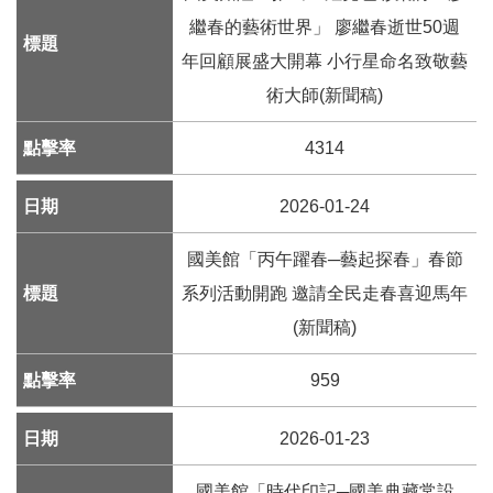
繼春的藝術世界」 廖繼春逝世50週
線
年回顧展盛大開幕 小行星命名致敬藝
上
術大師(新聞稿)
資
源
4314
性
2026-01-24
別
平
國美館「丙午躍春─藝起探春」春節
等
系列活動開跑 邀請全民走春喜迎馬年
兒
(新聞稿)
童
959
購
2026-01-23
物
國美館「時代印記─國美典藏常設