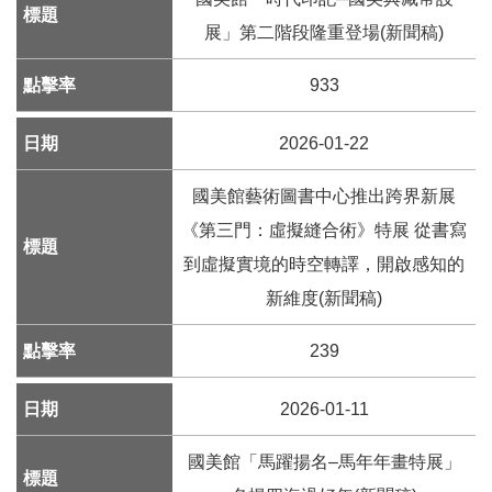
E
展」第二階段隆重登場(新聞稿)
n
g
933
l
i
s
2026-01-22
h
國美館藝術圖書中心推出跨界新展
網
《第三門：虛擬縫合術》特展 從書寫
站
導
到虛擬實境的時空轉譯，開啟感知的
覽
新維度(新聞稿)
F
239
a
c
e
2026-01-11
b
o
國美館「馬躍揚名–馬年年畫特展」
o