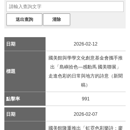
參
觀
展
覽
2026-02-12
典
藏
國美館與學學文化創意基金會攜手推
出「島嶼拾色—感動馬 國美聯展」
出
走進色彩的日常與地方的詩意（新聞
版
稿）
活
991
動
2026-02-07
圖
書
國美館隆重推出「虹霓色彩樂詩：廖