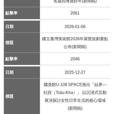
k
名揚四海過好年(新聞稿)
Y
2061
o
u
2026-01-06
t
u
b
國立臺灣美術館2026年展覽規劃重點
e
公布(新聞稿)
V
2046
i
d
e
2025-12-27
o
國美館U-108 SPACE推出「結界—
C
灶跤（Tsàu-Kha）」 以沉浸式互動
a
r
展演探討女性日常生活的核心場域
t
(新聞稿)