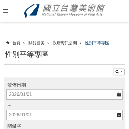
跳到主要內容區塊
進
階
搜
尋
首頁
關於國美
政府資訊公開
性別平等專區
性別平等專區
最
新
消
息
發佈日期
關
於
～
國
美
關鍵字