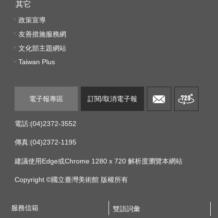
其它
文
政策宣導
化
部
友善措施服務網
重
文化部主題網站
大
Taiwan Plus
政
策
電子報專區
訂閱/取消電子報
個
資
電話:(04)2372-3552
保
護
傳真:(04)2372-1195
、
著
建議使用Edge或Chrome 1280 x 720 解析度瀏覽本網站
作
Copyright ©國立臺灣美術館 版權所有
權
及
資
服務信箱
雙語詞彙