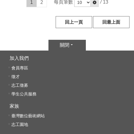
每頁筆數
/
13
1
2
服
務
信
回上一頁
回最上面
箱
雙
關閉
語
詞
加入我們
彙
會員專區
新
徵才
聞
志工徵募
稿
學生公共服務
常
家族
見
臺灣數位藝術網站
問
志工園地
題