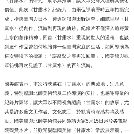
〈甘露水〉的研究、展示與推廣，讓大眾更深入理解其藝術
E
價值。此次《甘露水》紀錄片，由兩位導演歷時五年拍攝完
n
g
成，橫跨臺灣與日本，透過訪談與田野調查，細膩呈現〈甘
l
露水〉從創作、流轉到再現的軌跡。紀錄片不僅深入追尋黃
i
s
土水的創作精神，回首〈甘露水〉重現於世人的過程，也談
h
到這件作品曾如何地陪伴一個臺灣家庭的生活，如同導演為
網
這次特映下的標題：「讓敲鑿之聲再次回響」，國美館與觀
站
眾彷彿再次見證了〈甘露水〉的百年流轉。
導
覽
國美館表示，本次特映選在〈甘露水〉的典藏地，別具意
F
義，特別感謝北師美術館及二位導演的安排，也感謝專業的
a
紀錄片團隊，讓大眾以不同視角認識〈甘露水〉的故事，尤
c
e
其是許多藝文工作者、文化志工，於觀賞時深感共鳴及感
b
動。國美館與北師美術館共同邀請大家5月15日起於各電影
o
o
院觀賞本片，並歡迎親臨國美館〈甘露水〉常設展示廳，一