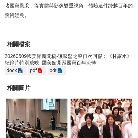
k
睹國寶風采，從實體與影像雙重視角，體驗這件跨越百年的
Y
藝術經典。
o
u
t
u
相關檔案
b
e
20260509國美館新聞稿-讓敲鑿之聲再次回響：《甘露水》
紀錄片特別放映_國美館見證國寶百年流轉
V
docx
pdf
odt
i
d
e
相關圖片
o
C
a
r
t