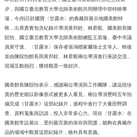
參
夕，與國立臺北教育大學北師美術館共同辦理中部特映專
觀
場，今(9)日於國寶〈甘露水〉的典藏與展示地國美館特
映，出席貴賓包含紀錄片導演黃邦銓、林君昵、國美館長陳
展
覽
貺怡、國立臺北教育大學北師美術館總監王若璇、臺中市議
員黃守達、〈甘露水〉保存者張鴻標家屬張士文等人。映後
典
並由陳貺怡館長與黃邦銓、林君昵兩位導演進行座談交流，
藏
現場互動熱烈，獲得觀眾一致好評。
出
版
國美館長陳貺怡表示，感謝兩位導演與工作團隊，讓這段珍
貴的歷史能以影像形式被更多人看見。兩位導演歷時五年拍
活
攝完成《甘露水》這部紀錄片，過程中進行了大量田野調
動
查、資料蒐集與訪談，投入非常多心力。現在〈甘露水〉在
國美館常設展出，受到最完善的保存與照護，能夠在典藏作
圖
品的場域中觀賞這部紀錄片，格外具有意義。
書