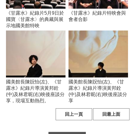
服
務
《甘露水》紀錄片5月9日於
《甘露水》紀錄片特映會與
信
國寶〈甘露水〉的典藏與展
會者合影
箱
示地國美館特映
雙
語
詞
彙
新
國美館長陳貺怡(左)、《甘
國美館長陳貺怡(左)、《甘
聞
露水》紀錄片導演黃邦銓
露水》紀錄片導演黃邦銓
稿
(中)及林君昵(右)映後座談分
(中)及林君昵(右)映後座談分
享，現場互動熱烈。
享
常
見
回上一頁
回最上面
問
題