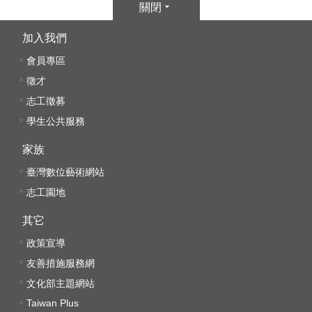
關閉
文
化
加入我們
部
會員專區
重
大
徵才
政
志工徵募
策
學生公共服務
個
家族
資
臺灣數位藝術網站
保
志工園地
護
、
其它
著
政策宣導
作
權
友善措施服務網
及
文化部主題網站
資
Taiwan Plus