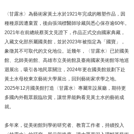
線
〈甘露水〉為藝術家黃土水於1921年完成的雕塑作品，因
上
種種原因遭棄置，後由張鴻標醫師珍藏與悉心保存逾60年。
資
2021年在前總統蔡英文見證下，作品正式交由國家典藏，
源
入藏文化部所屬國美館，並於2023年被指定為「國寶」，
性
象徵其不可取代的文化地位。近幾年，〈甘露水〉已於國美
別
館、北師美術館、高雄市立美術館及臺南國家美術館等地巡
平
迴展出，吸引各地民眾關注，2024年更在國美館規劃下赴
等
黃土水母校東京藝術大學展出，回到藝術家求學之地。
2025年12月國美館打造〈甘露水〉專屬常設展廳，期待更
兒
童
多國內外觀眾親臨欣賞，讓世界能夠看見黃土水的藝術成
就。
購
物
多年來，從美術館到學術研究者、教育工作者，持續投入