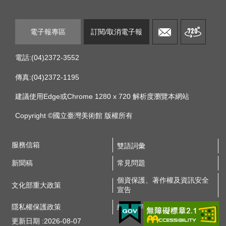
訊
安
全
電子報專區
訂閱/取消電子報
宣
告
電話:(04)2372-3552
隱
傳真:(04)2372-1195
私
建議使用Edge或Chrome 1280 x 720 解析度瀏覽本網站
權
保
Copyright ©國立臺灣美術館 版權所有
護
政
服務信箱
策
雙語詞彙
新聞稿
常見問題
網
個資保護、著作權及資訊安全
站
文化部重大政策
宣告
資
料
隱私權保護政策
網站資料開放宣告
開
更新日期
2026-08-07