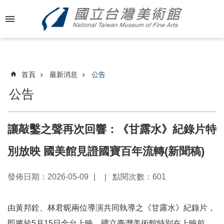
跳到主要內容區塊
進
階
搜
尋
首頁
最新消息
公告
公告
最
新
讓敲鑿之聲再次回響：《甘露水》紀錄片特
消
息
別放映 國美館見證國寶百年流轉(新聞稿)
關
發佈日期：2026-05-09
點閱次數：601
於
國
美
由黃邦銓、林君昵兩位導演共同執導之《甘露水》紀錄片，
即將於5月15日全台上映，國立臺灣美術館特別在上映前