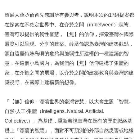
服
務
策展人薛丞倫首先感謝所有參與者，說明本次的17組提案都
信
在探索在不確定世界中、在介於之間（in-between）狀態，
箱
臺灣可以提供的韌性智慧，【無】的信仰，探索臺灣在國際
雙
展覽可以呈現、分享的建築。薛丞倫認為臺灣的建築觀點，
語
源自這座特殊島嶼的危殆與脆弱性所建構的一種建築的智
詞
慧，在這個小島國內，為我們的【無】信仰建構了集體的
彙
家，在介於之間的展場，以介於之間的建築教育與臺灣的建
新
築視野，在國際上建構新的想像。
聞
稿
「【無】信仰：漂蕩世界的臺灣智慧」以大會主題「智慧‧
常
自然‧人工‧集體（Intelligens. Natural. Artificial.
見
Collective.）」為基礎，重新審視臺灣在既有的歷史脈絡基
問
題
礎上「漂蕩的智慧」，面對不可預測的外部自然災害或地緣