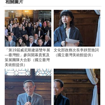
相關圖片
放
宣
告
「第19屆威尼斯建築雙年展
文化部政務次長李靜慧致詞
—臺灣館」參與開幕貴賓及
（國立臺灣美術館提供）
策展團隊大合影（國立臺灣
美術館提供）