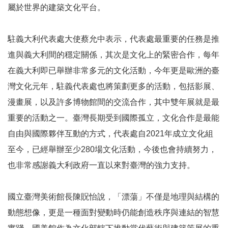
E
屬於世界的建築文化平台。
n
g
駐義大利代表處大使蔡允中表示，代表處最重要的任務是推
l
i
進與義大利間的穩定關係，其次是文化上的緊密合作，每年
s
在義大利即已舉辦非常多元的文化活動，今年更是歐洲的臺
h
灣文化元年，駐義代表處也將策劃更多的活動，包括影展、
網
漫畫展，以及許多博物館間的交流合作，其中雙年展就是最
站
重要的活動之一。臺灣長期受到國際孤立，文化合作是最能
導
覽
自由與國際夥伴互動的方式，代表處自2021年成立文化組
至今，已經舉辦至少280場文化活動，今後也會持續努力，
F
a
也非常感謝義大利政府一直以來對臺灣的強力支持。
c
e
國立臺灣美術館長陳貺怡說，「漂蕩」不僅是地理與結構的
b
o
動態想像，更是一種面對變動時仍能創造秩序與連結的智慧
o