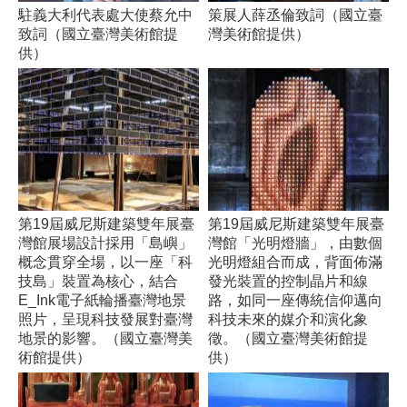
駐義大利代表處大使蔡允中
策展人薛丞倫致詞（國立臺
致詞（國立臺灣美術館提
灣美術館提供）
供）
第19屆威尼斯建築雙年展臺
第19屆威尼斯建築雙年展臺
灣館展場設計採用「島嶼」
灣館「光明燈牆」，由數個
概念貫穿全場，以一座「科
光明燈組合而成，背面佈滿
技島」裝置為核心，結合
發光裝置的控制晶片和線
E_Ink電子紙輪播臺灣地景
路，如同一座傳統信仰邁向
照片，呈現科技發展對臺灣
科技未來的媒介和演化象
地景的影響。（國立臺灣美
徵。（國立臺灣美術館提
術館提供）
供）