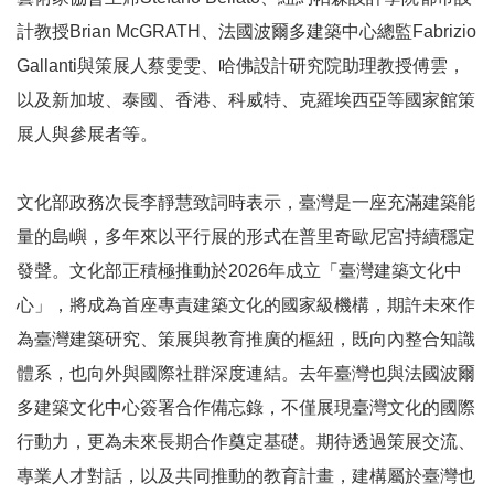
計教授Brian McGRATH、法國波爾多建築中心總監Fabrizio
線
Gallanti與策展人蔡雯雯、哈佛設計研究院助理教授傅雲，
上
資
以及新加坡、泰國、香港、科威特、克羅埃西亞等國家館策
源
展人與參展者等。
性
文化部政務次長李靜慧致詞時表示，臺灣是一座充滿建築能
別
量的島嶼，多年來以平行展的形式在普里奇歐尼宮持續穩定
平
等
發聲。文化部正積極推動於2026年成立「臺灣建築文化中
心」，將成為首座專責建築文化的國家級機構，期許未來作
兒
為臺灣建築研究、策展與教育推廣的樞紐，既向內整合知識
童
體系，也向外與國際社群深度連結。去年臺灣也與法國波爾
多建築文化中心簽署合作備忘錄，不僅展現臺灣文化的國際
購
物
行動力，更為未來長期合作奠定基礎。期待透過策展交流、
專業人才對話，以及共同推動的教育計畫，建構屬於臺灣也