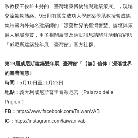
訊
系教授王俊雄主持的「臺灣建築博物館與建築策展」，現場
安
全
交流氣氛熱絡。9日則有國立成功大學建築學系教授曾成德
宣
集結國內外知名建築師的「漂蕩世界的臺灣智慧」論壇與策
告
展人展場導賞，更多相關展覽及活動訊息請關注活動官網與
隱
「威尼斯建築雙年展—臺灣館」官方社群。
私
權
第
19
屆威尼斯建築雙年展─臺灣館「【無】信仰：漂蕩世界
保
的臺灣智慧｣
護
政
時間：
5月10日至11月23日
策
地點：
義大利威尼斯普里奇歐尼宮（Palazzo delle
Prigioni）
網
站
FB
：
https://www.facebook.com/TaiwanVAB
資
IG
：
https://instagram.com/taiwan.vab
料
開