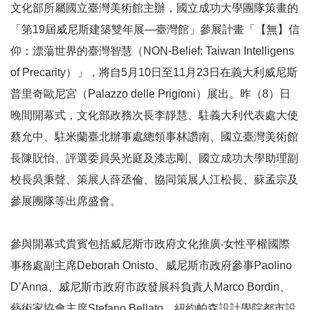
文化部所屬國立臺灣美術館主辦，國立成功大學團隊策畫的
參
觀
「第19屆威尼斯建築雙年展—臺灣館」參展計畫「【無】信
仰：漂蕩世界的臺灣智慧（NON-Belief: Taiwan Intelligens
展
of Precarity）」，將自5月10日至11月23日在義大利威尼斯
覽
普里奇歐尼宮（Palazzo delle Prigioni）展出。昨（8）日
晚間開幕式，文化部政務次長李靜慧、駐義大利代表處大使
典
蔡允中、駐米蘭臺北辦事處總領事林讚南、國立臺灣美術館
藏
長陳貺怡、評選委員吳光庭及漆志剛、國立成功大學助理副
出
校長吳秉聲、策展人薛丞倫、協同策展人江松長、蘇孟宗及
版
參展團隊等出席盛會。
活
參與開幕式貴賓包括威尼斯市政府文化推廣‧女性平權國際
動
事務處副主席Deborah Onisto、威尼斯市政府參事Paolino
圖
D’Anna、威尼斯市政府市政發展科負責人Marco Bordin、
書
藝術家協會主席Stefano Bellato、紐約帕森設計學院都市設