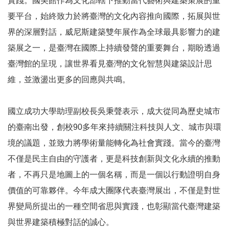
實踐。國美館作為文化部轄下推動當代藝術與建築策展的重
k
要平台，始終致力於將臺灣的文化內容推向國際，拓展與世
Y
界的深層對話，威尼斯建築雙年展作為全球最具影響力的建
o
u
築展之一，是臺灣在國際上持續發聲的重要舞台，期盼透過
t
臺灣館的呈現，讓世界看見臺灣的文化智慧與建築設計思
u
b
維，並激盪出更多的回應與共鳴。
e
V
國立成功大學助理副校長吳秉聲表示，成大從同為歷史城市
i
的臺南出發，創校90多年來持續關注科技與人文、城市與環
d
e
境的議題，並致力將學術量能轉化為社會實踐。當今的臺灣
o
不僅是民主自由的守護者，更是科技創新與文化永續的推動
者，不再只是地圖上的一個名稱，而是一個以行動證明自身
C
a
價值的可靠夥伴。今年成大團隊代表臺灣展出，不僅是對世
r
界變局所提出的一種空間省思與實踐，也彰顯當代臺灣建築
t
與世界建築積極對話的誠心。