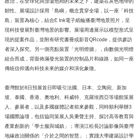
政治，在全球化與漂蕩危殆的未來之下，建築在灰色地帶的
文
韌性。展場設計採用「島嶼」概念貫穿全場，以一座「科技
化
部
島」裝置為核心，結合E Ink電子紙輪播臺灣地景照片，呈
重
現科技發展對臺灣地景的影響。展場周邊展示以模型形式呈
大
現的提案作品，並附有研究書冊或影音QRcode，提供參訪
政
者深入探究。另一側亮點裝置「光明燈牆」，由數個光明燈
策
組合而成，背面佈滿發光裝置的控制晶片和線路，如同一座
個
傳統信仰邁向科技未來的媒介和演化象徵。
資
保
護
臺灣館於8日預展首日即吸引法國、日本、立陶宛、新加
、
坡、泰國、香港、奧地利、科威特、克羅埃西亞等場館策展
著
人、參展者，以及多國媒體記者前來參觀，同時順利舉辦3
作
場國際論壇，包括協同策展人吳秉聲主持、探討高等教育與
權
及
產業創新的「學士服與城鎮」；導演江松長討論影像與臺灣
資
地緣政治關係的「介於之間的智慧」；實踐大學建築設計學