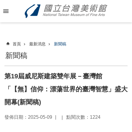
跳到主要內容區塊
進
階
搜
尋
首頁
最新消息
新聞稿
新聞稿
最
新
第19屆威尼斯建築雙年展－臺灣館
消
息
「【無】信仰：漂蕩世界的臺灣智慧」盛大
關
開幕(新聞稿)
於
國
發佈日期：2025-05-09
點閱次數：1224
美