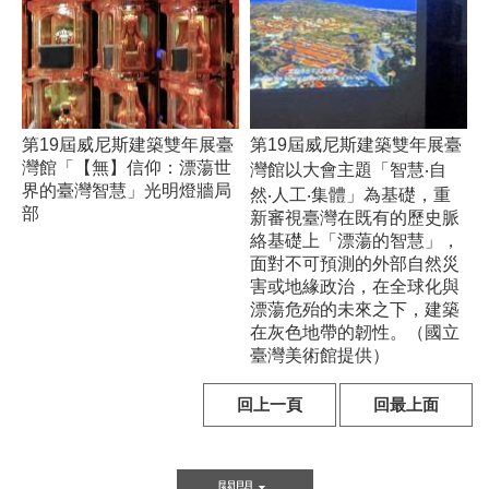
第19屆威尼斯建築雙年展臺
第19屆威尼斯建築雙年展臺
灣館「【無】信仰：漂蕩世
灣館以大會主題「智慧‧自
界的臺灣智慧」光明燈牆局
然‧人工‧集體」為基礎，重
部
新審視臺灣在既有的歷史脈
絡基礎上「漂蕩的智慧」，
面對不可預測的外部自然災
害或地緣政治，在全球化與
漂蕩危殆的未來之下，建築
在灰色地帶的韌性。（國立
臺灣美術館提供）
回上一頁
回最上面
關閉