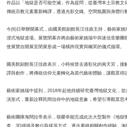
作品以「地獄是否可能空滅」作為提問，從臺灣本土宗教文
傳統宗教元素重新轉譯，透過光影交織、空間氛圍與身體行
今(6)日舉辦開幕式，由國美館副館長汪佳政主持，藝術家姚瑞
浸式地獄道場。展覽閉幕亦將由藝術家姚瑞中與迷信音樂團體 
使展覽自開展至閉展形成一場橫跨現實與幽冥的儀式循環。
國美館副館長汪佳政表示，小時候曾去過彰化的南天宮，接
譯與創作，將傳統信仰元素轉化為當代藝術體驗，讓觀眾得
藝術家姚瑞中提到，2018年起他持續研究臺灣地獄文化，
演形式，重新詮釋民間信仰中的地獄意象，希望引導觀眾思
藝術團隊海闊拉帝表示，很榮幸能完成此次大型製作《地獄懺 
查、3D掃描及數位取樣等方式，逐步累積相關創作經驗。海