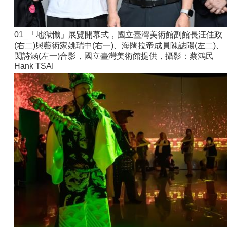
01_「地獄懺」展覽開幕式，國立臺灣美術館副館長汪佳政
(右二)與藝術家姚瑞中(右一)、海闊拉帝成員陳誌陽(左二)、
閔詩涵(左一)合影，國立臺灣美術館提供，攝影：蔡鴻民
Hank TSAI