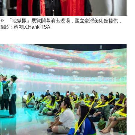
03_「地獄懺」展覽開幕演出現場，國立臺灣美術館提供，
攝影：蔡鴻民Hank TSAI