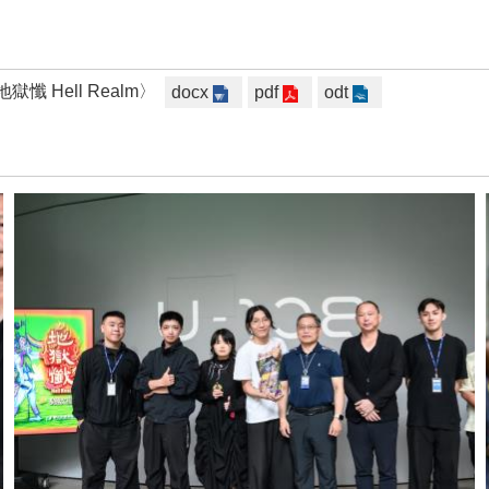
懺 Hell Realm〉
docx
pdf
odt