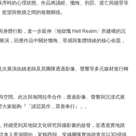
秩序時的心理狀態。作品將誦經、懺悔、刑罰、渡亡與贖罪等
、慾望與救贖之間的複雜關係。
行動，進一步延伸〈地獄懺 Hell Realm〉所建構的沉
現場展演，回應作品中關於懺悔、罪感與集體情緒的核心命題，
此次展演由姚老師及其團隊透過影像、聲響等多元媒材進行轉
宇與空間。此次與海闊拉帝合作，透過影像、聲響與沉浸式展
望大家能夠『「諸惡莫作，眾善奉行』」。
以來，持續受到其地獄文化研究與攝影書的啟發，並透過實地踏
從進入黑洞開始，駕鶴西歸，穿越團隊實地踏查並以3D掃描