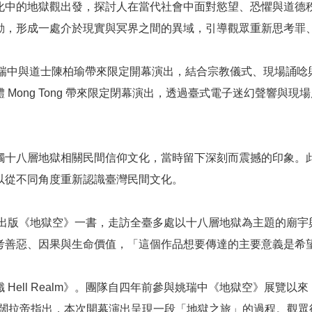
化中的地獄觀出發，探討人在當代社會中面對慾望、恐懼與道德
動，形成一處介於現實與冥界之間的異域，引導觀眾重新思考罪
中與道士陳柏瑜帶來限定開幕演出，結合宗教儀式、現場誦唸與身體
Mong Tong 帶來限定閉幕演出，透過臺式電子迷幻聲響與
觸十八層地獄相關民間信仰文化，當時留下深刻而震撼的印象。
以從不同角度重新認識臺灣民間文化。
並出版《地獄空》一書，走訪全臺多處以十八層地獄為主題的廟
考善惡、因果與生命價值，「這個作品想要傳達的主要意義是希
Hell Realm》。團隊自四年前參與姚瑞中《地獄空》展覽
闊拉帝指出，本次開幕演出呈現一段「地獄之旅」的過程。觀眾