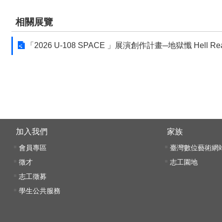
相關展覽
「2026 U-108 SPACE 」展演創作計畫─地獄懺 Hell Re
:::
加入我們
家族
會員專區
臺灣數位藝術網
徵才
志工園地
志工徵募
學生公共服務