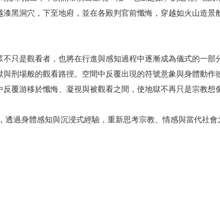
越漆黑洞穴，下至地府，並在各殿判官前懺悔，穿越如火山造景
只是觀看者，也將在行進與感知過程中逐漸成為儀式的一部分。作
獄與刑場般的觀看路徑。空間中反覆出現的符號意象與身體動作
中反覆游移於懺悔、凝視與被觀看之間，使地獄不再只是宗教想
alm〉，透過身體感知與沉浸式經驗，重新思考宗教、情感與當代