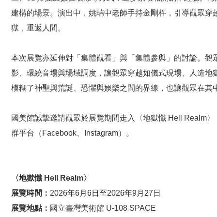
建構的場景。演出中，姚瑞中老師手持金剛杵，引導觀眾穿
獄，重返人間。
本次展覽亦延伸對「集體觀看」與「集體參與」的討論。觀眾不
影、環繞音場與場域調度，讓觀眾穿越如儀式現場、人造地
模糊了神聖與荒誕、恐懼與娛樂之間的界線，也讓觀眾在其
國美館誠摯邀請觀眾於展覽期間走入〈地獄懺 Hell Re
群平台（Facebook、Instagram）。
〈地獄懺
Hell Realm
〉
展覽時間：
2026年6月6日至2026年9月27日
展覽地點：
國立臺灣美術館 U-108 SPACE