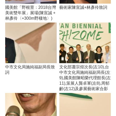
國美館「野根莖：2018台灣
藝術家陳宣誠+林彥伶致詞
美術雙年展」展場(陳宣誠 +
林彥伶〈+300m野棲地〉)
中市文化局施純福副局長致
文化部蕭宗煌次長(左10),台
詞
中市文化局施純福副局長(左
9),國美館陳昭榮代理館長(左
11),策展人龔卓軍(左8),周郁
齡(左12)及參展藝術家合影