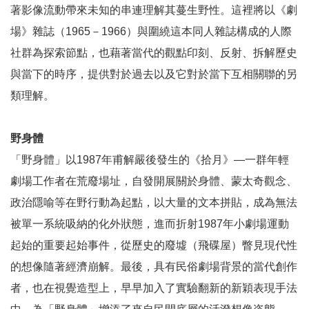
訊
著影像流動帶來未知的串連理解其蔓生野性。這裡將以《劇
安
場》雜誌（
1965
－
1966
）與圍繞這本同人雜誌構成的人際
全
宣
社群為探索節點，也藉著當代的觀點印刻、反射、拆解歷史
告
與當下的時序，提供對於過去以及它對於當下互相關聯的另
類理解。
隱
私
權
野身體
保
「野身體」以
1987
年甫解嚴後發生的《拾月》—一群年輕
護
劇場工作者在荒廢場址，自發開展關於身體、蒙太奇觀念、
政
策
政治隱喻等在野行動為起點，以大量的文本拼貼，成為無法
被單一系統吸納的化外狀態，進而折射
1987
年小劇場運動
網
起始的重要起始事件，從歷史的廢墟（飛碟屋）瞥見現代性
站
資
的想像隨著經濟崩解。最後，具有民俗劇場背景的當代創作
料
者，也在視覺造型上，早早加入了實驗翻新的新穎表現手法
開