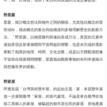
中，為「野身體」增添了來自民間底層的活潑想像姿態。
放
宣
告
野星叢
星叢，探討概念想法與物件之間的關係，尤其抵抗概念的普
世傾向，藉由概念的集合與組織達到多種理解歷史的創新方
法。「野星叢」以物質陳列與連結形成方法，異質的元素串
連如星宿反射著個體與宇宙間超距聯繫，也是未完成的電影
牽動了相異的地理、時間、文化交匯，或是以天體觀測想像
宇宙與自我座標間聯繫，星叢藉由觀察事物的布列串連揭示
與想像世界的樣貌。
野家屋
呼應首屆「台灣美術雙年展」的起始主題：家，本屆雙年展
進一步展開臺灣「家屋」的當代處境。不論是來自臺灣在地
移工異鄉人的家屋、被驅趕的都市原住民的家屋、房地產廣