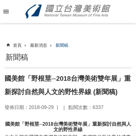
跳到主要內容區塊
進
階
搜
尋
首頁
最新消息
新聞稿
新聞稿
最
新
國美館「野根莖─2018台灣美術雙年展」重
消
息
新探討自然與人文的野性界線 (新聞稿)
關
發佈日期：2018-09-29
點閱次數：6337
於
國
國美館「野根莖─
2018
台灣美術雙年展」重新探討自然與人
美
文的野性界線