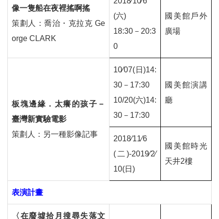
2018∕10∕6
像一隻船在夜裡搖啊搖
(
六
)
國美館戶外
策劃人：喬治・克拉克
Ge
18:30
－
20:3
廣場
orge CLARK
0
10∕07(
日
)14:
30
－
17:30
國美館演講
10/20(
六
)14:
廳
板塊邊緣．太癢的孩子－
30
－
17:30
臺灣新實驗電影
策劃人：另一種影像記事
2018∕11∕6
國美館時光
(
二
)-2019∕2∕
天井
2
樓
10(
日
)
表演計畫
〈在廢墟拾月搜尋失落文