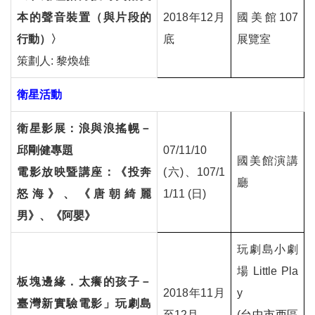
本的聲音裝置（與片段的
2018
年
12
月
國美館
107
行動）〉
底
展覽室
策劃人
:
黎煥雄
衛星活動
衛星影展：浪與浪搖幌－
邱剛健專題
07/11/10
國美館演講
電影放映暨講座：《投奔
(
六
)
、
107/1
廳
怒海》、《唐朝綺麗
1/11 (
日
)
男》、《阿嬰》
玩劇島小劇
場
Little Pla
板塊邊緣．太癢的孩子－
2018
年
11
月
y
臺灣新實驗電影」玩劇島
至
12
月
(
台中市西區