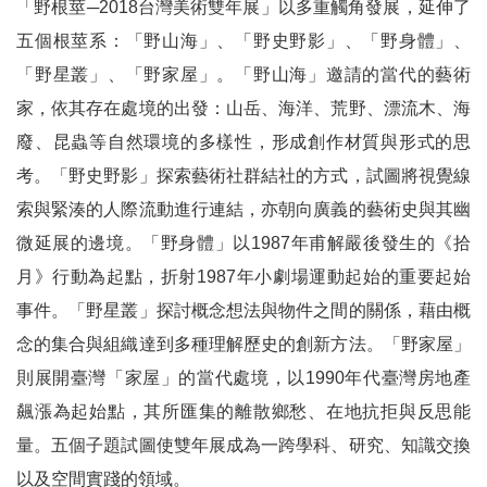
「野根莖─
2018
台灣美術雙年展」以多重觸角發展，延伸了
E
n
五個根莖系：「野山海」、「野史野影」、「野身體」、
g
「野星叢」、「野家屋」。「野山海」邀請的當代的藝術
l
i
家，依其存在處境的出發：山岳、海洋、荒野、漂流木、海
s
廢、昆蟲等自然環境的多樣性，形成創作材質與形式的思
h
考。「野史野影」探索藝術社群結社的方式，試圖將視覺線
網
索與緊湊的人際流動進行連結，亦朝向廣義的藝術史與其幽
站
微延展的邊境。「野身體」以
1987
年甫解嚴後發生的《拾
導
月》行動為起點，折射
1987
年小劇場運動起始的重要起始
覽
事件。「野星叢」探討概念想法與物件之間的關係，藉由概
F
念的集合與組織達到多種理解歷史的創新方法。「野家屋」
a
c
則展開臺灣「家屋」的當代處境，以
1990
年代臺灣房地產
e
飆漲為起始點，其所匯集的離散鄉愁、在地抗拒與反思能
b
o
量。五個子題試圖使雙年展成為一跨學科、研究、知識交換
o
以及空間實踐的領域。