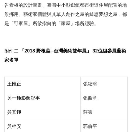
告看板的設計圖畫、臺灣中小型鄉鎮都市街道住屋配置的地
景挪用、藝術家個體與其單人創作之屋的綺思夢想之屋，都
是「野家屋」所欲指向的「家屋」場所經驗。
附件二
「
2018
野根莖─台灣美術雙年展」
32
位組參展藝術
家名單
王惟正
張紋瑄
另一種影像記事
張照堂
吳其錚
莊靈
吳梓安
郭俞平