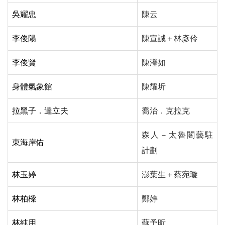
吳耀忠
陳云
李俊陽
陳宣誠＋林彥伶
李俊賢
陳瀅如
身體氣象館
陳耀圻
拉黑子．達立夫
喬治．克拉克
森人－太魯閣藝駐
東海岸佑
計劃
林玉婷
澎葉生＋蔡宛璇
林柏樑
鄭婷
林純用
蘇予昕