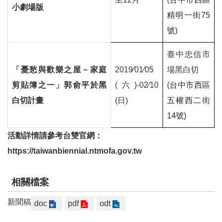
小劇場版
精明一街
75
號
)
臺中忠信市
「憂愁與歡樂之屋－家庭
2019∕01∕05
場黑白切
剪貼簿之一」郭俞平於黑
(
六
)-02∕10
(
台中市西區
白切計畫
(
日
)
五權西二街
14
號
)
活動詳情請參考台雙官網：
https://taiwanbiennial.ntmofa.gov.tw
相關檔案
新聞稿
doc
pdf
odt