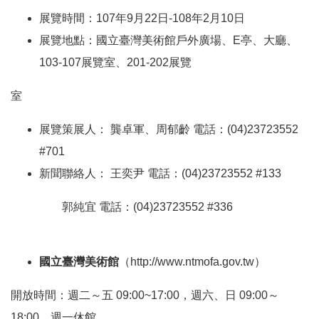
服
展覽時間：
107
年
9
月
22
日
-108
年
2
月
10
日
務
展覽地點：國立臺灣美術館戶外廣場、
E
亭、大廳、
信
箱
103-107
展覽室、
201-202
展覽
雙
室
語
詞
展覽策展人：
龔卓軍、周郁齡
電話：
(04)23723552
彙
#701
新聞聯絡人：
王奕尹
電話：
(04)23723552 #133
新
聞
郭純宜
電話：
(04)23723552 #336
稿
常
國立臺灣美術館
（
http://www.ntmofa.gov.tw
）
見
問
開放時間：週二～五
09:00~17:00
，週六、日
09:00
～
題
18:00
，週一休館