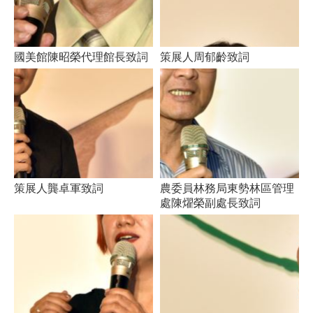
國美館陳昭榮代理館長致詞
策展人周郁齡致詞
策展人龔卓軍致詞
農委員林務局東勢林區管理
處陳燿榮副處長致詞