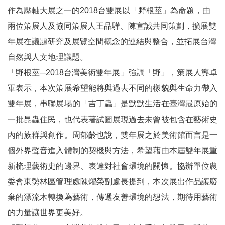
作為壓軸大展之一的
2018
台雙展以「野根莖」為命題，由
線
兩位策展人及協同策展人王品驊、陳宣誠共同策劃，擴展雙
上
年展在議題研究及展覽空間概念的連結與整合，並拓展台灣
資
自然與人文地理議題。
源
「野根莖─
2018
台灣美術雙年展」強調「野」，策展人龔卓
性
軍表示，本次策展希望能將與過去不同的樣貌與生命力帶入
別
雙年展，串聯展場的「吉丁蟲」是默默生活在臺灣最原始的
平
一批昆蟲住民，也代表著試圖展現過去未曾被包含在藝術史
等
內的族群與創作。周郁齡也說，雙年展之於美術館而言是一
兒
個外界聲音進入體制的契機與方法，希望藉由本屆雙年展重
童
新梳理藝術史的邊界、表達對社會環境的關懷。協辦單位農
委會東勢林區管理處陳燿榮副處長提到，本次展出作品讓廢
購
棄的漂流木轉換為藝術，傳遞友善環境的想法，期待用藝術
物
的力量讓世界更美好。