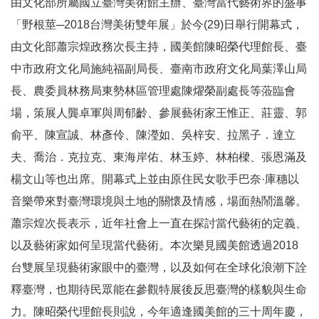
由文化部所屬國立臺灣美術館主辦、臺灣當代藝術界的盛事
參
「野根莖─
2018
台灣美術雙年展」於今
(29)
日舉行開幕式，
觀
由文化部蕭宗煌政務次長主持，國美館陳昭榮代理館長、臺
展
中市政府文化局施純福副局長、臺南市政府文化局葉澤山局
覽
長、農委員林務局東勢林區管理處陳燿榮副處長等蒞臨會
場，策展人龔卓軍與周郁齡、參展藝術家
王惟正、莊靈、郭
典
俞平、陳宣誠、林彥伶、陳瀅如、吳梓安、拉黑子．達立
藏
夫、喬治．克拉克、東海岸佑、林玉婷、林柏樑、張恩滿及
楊文山
等也出席。開幕式上並由原住民女歌手巴奈·庫穗以
出
版
音樂帶來對臺灣環境與土地的關懷及情感，場面熱鬧溫馨。
蕭宗煌次長表示，近年社會上一直在探討當代藝術的定義、
活
以及藝術家如何呈現當代藝術。本次樂見國美館透過
2018
動
台雙展呈現藝術家眼中的臺灣，以及如何在全球化浪潮下詮
釋臺灣，也期待民眾能在參觀特展後反思臺灣的樣貌與生命
圖
書
力。陳昭榮代理館長則說，今年適逢國美館的三十周年慶，