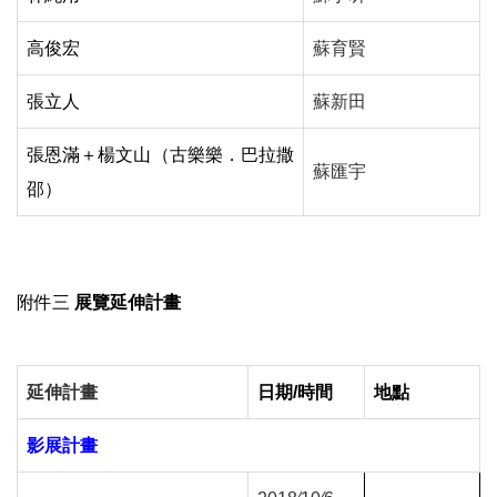
高俊宏
蘇育賢
張立人
蘇新田
張恩滿＋楊文山（古樂樂．巴拉撒
蘇匯宇
邵）
附件三
展覽延伸計畫
延伸計畫
日期
/
時間
地點
影展計畫