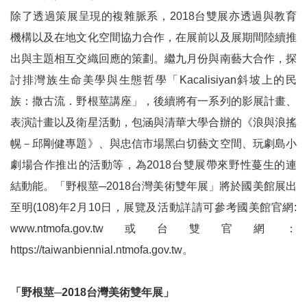
k
除了透過策展呈現的複雜脈系，
2018
台雙展亦透過與教育
Y
機構以及在地文化空間協力合作，在展前以及展期間陸續推
o
出與主題相互交織回應的策劃。繼九月份與南藝大合作，探
u
t
討排灣族生命美學與生態哲學「
Kacalisiyan
斜坡上的民
u
族：撒古流．野根莖講座」，後續將有一系列的影展計畫、
b
e
表演計畫以及衛星活動，包涵與清華大學合辦的《浪與浪搖
幌－邱剛健專題》、與忠信市場黑白切藝文空間、玩劇島小
V
i
劇場合作推出的活動等，為
2018
台雙展帶來野性蔓生的連
d
結動能。「野根莖─
2018
台灣美術雙年展」將於國美館展出
e
o
至明
(108)
年
2
月
10
日，展覽及活動詳請可參考國美館官網
:
www.ntmofa.gov.tw
或台雙官網：
C
https://taiwanbiennial.ntmofa.gov.tw
。
a
r
t
「野根莖
─2018
台灣美術雙年展」