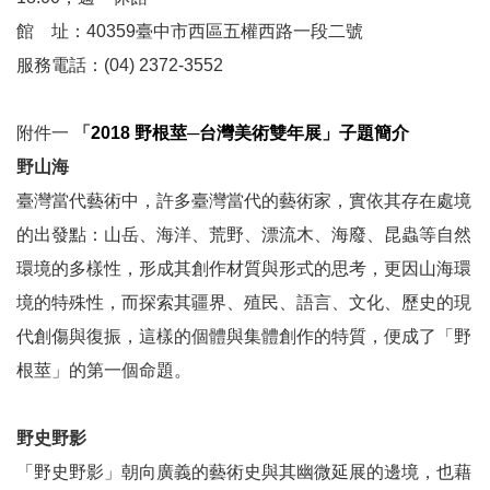
文
館
址：
40359
臺中市西區五權西路一段二號
化
服務電話：
(04) 2372-3552
部
重
大
附件一
「
2018
野根莖─台灣美術雙年展」子題簡介
政
野山海
策
臺灣當代藝術中，許多臺灣當代的藝術家，實依其存在處境
個
的出發點：山岳、海洋、荒野、漂流木、海廢、昆蟲等自然
資
環境的多樣性，形成其創作材質與形式的思考，更因山海環
保
境的特殊性，而探索其疆界、殖民、語言、文化、歷史的現
護
、
代創傷與復振，這樣的個體與集體創作的特質，便成了「野
著
根莖」的第一個命題。
作
權
及
野史野影
資
「野史野影」朝向廣義的藝術史與其幽微延展的邊境，也藉