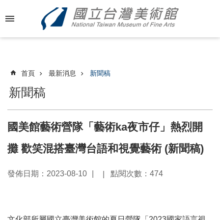
跳到主要內容區塊
進
階
搜
尋
首頁
最新消息
新聞稿
新聞稿
最
新
國美館藝術營隊「藝術ka夜市仔」熱烈開
消
息
攤 歡笑混搭臺灣台語和視覺藝術 (新聞稿)
關
發佈日期：2023-08-10
點閱次數：474
於
國
美
文化部所屬國立臺灣美術館的夏日營隊「2023國家語言視