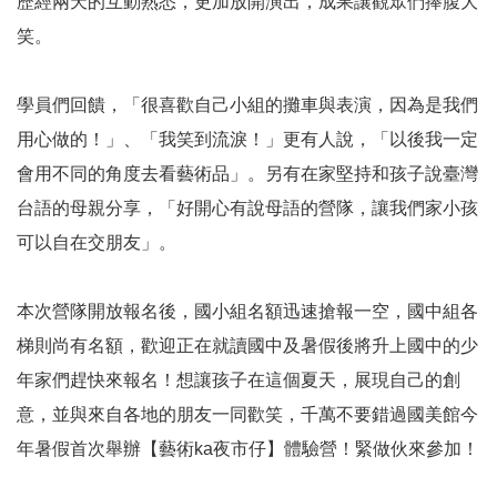
歷經兩天的互動熟悉，更加放開演出，成果讓觀眾們捧腹大
E
笑。
n
g
l
學員們回饋，「很喜歡自己小組的攤車與表演，因為是我們
i
s
用心做的！」、「我笑到流淚！」更有人說，「以後我一定
h
會用不同的角度去看藝術品」。另有在家堅持和孩子說臺灣
網
台語的母親分享，「好開心有說母語的營隊，讓我們家小孩
站
可以自在交朋友」。
導
覽
本次營隊開放報名後，國小組名額迅速搶報一空，國中組各
F
梯則尚有名額，歡迎正在就讀國中及暑假後將升上國中的少
a
年家們趕快來報名！想讓孩子在這個夏天，展現自己的創
c
e
意，並與來自各地的朋友一同歡笑，千萬不要錯過國美館今
b
年暑假首次舉辦【藝術ka夜市仔】體驗營！緊做伙來參加！
o
o