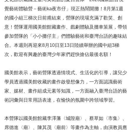
參
覺藝術體驗營－藝術ka夜市仔」現正熱鬧開攤！8月第1週
觀
的國小組三梯次日前甫結束，營隊的現場充滿了歡笑、創
意！營隊運用國美館館藏畫作、戲劇體驗及攤車策展，帶領
展
覽
參加營隊的「小小攤仔主」們體驗藝術和臺灣台語的趣味結
合。本週則再迎來8月10日至13日陸續舉辦的國中組3梯
典
次，歡迎有興趣的臺灣少年家們趕快搶佔最後名額！
藏
國美館表示，藝術營隊透過情境式、生活化的引導，讓兒少
出
版
學員透過國美館收藏的畫作啟發想像力，一方面認識藝術
家、媒材、畫作組成元素等知識，一方面融入臺灣台語的藝
活
術詞彙與日常用語表達，在愉快的氛圍中跨領域學習。
動
本營隊以國美館館藏李澤藩〈城隍廟〉、蔡草如〈市集〉、
圖
席德進〈廟〉、陳其茂〈廟前〉等畫作為主軸，由演教員應
書