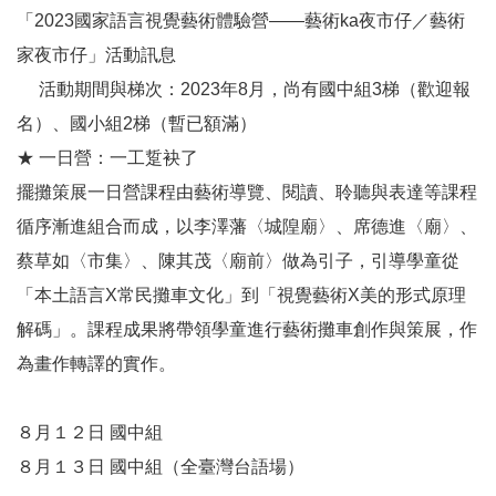
k
「2023國家語言視覺藝術體驗營——藝術ka夜市仔／藝術
Y
家夜市仔」活動訊息
o
活動期間與梯次：2023年8月，尚有國中組3梯（歡迎報
u
t
名）、國小組2梯（暫已額滿）
u
★ 一日營：一工踅袂了
b
e
擺攤策展一日營課程由藝術導覽、閱讀、聆聽與表達等課程
循序漸進組合而成，以李澤藩〈城隍廟〉、席德進〈廟〉、
V
蔡草如〈市集〉、陳其茂〈廟前〉做為引子，引導學童從
i
d
「本土語言X常民攤車文化」到「視覺藝術X美的形式原理
e
解碼」。課程成果將帶領學童進行藝術攤車創作與策展，作
o
為畫作轉譯的實作。
C
a
r
８月１２日 國中組
t
８月１３日 國中組（全臺灣台語場）