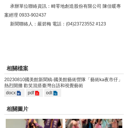
文
承辦單位聯絡資訊：畸零地創造股份有限公司 陳佳暖專
化
案經理 0933-902437
部
新聞聯絡人：嚴碧梅 電話：(04)23723552 #123
重
大
政
策
個
資
相關檔案
保
20230810國美館新聞稿-國美館藝術營隊「藝術ka夜市仔」
護
熱烈開攤 歡笑混搭臺灣台語和視覺藝術
、
docx
pdf
odt
著
作
權
相關圖片
及
資