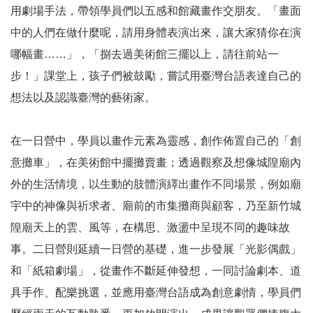
用劇場手法，帶領學員們以五感和館藏畫作交朋友。「畫面
線
中的人們在做什麼呢，請用身體表演出來，讓大家猜你在演
上
哪幅畫……」，「捌去過美術館三擺以上，請往前站一
資
步！」課堂上，孩子們被鼓勵，嘗試用臺灣台語表達自己的
源
想法以及認識臺灣的藝術家。
性
別
在一日營中，學員以畫作元素為靈感，創作佈置自己的「創
平
意攤車」，在美術館中擺攤賣畫；透過觀察及想像城隍廟內
等
外的生活情境，以生動的肢體演繹出畫作不同場景，例如廟
宇中的神像與祈求者、廟前的市集攤商與顧客，乃至新竹城
兒
童
隍廟天上的雲、風等，在構思、激盪中呈現不同的趣味故
事。二日營則延續一日營的基礎，進一步發展「光影偶戲」
購
和「紙箱劇場」，從畫作不斷延伸發想，一同討論劇本、道
物
具手作、配樂挑選，並應用臺灣台語成為創意劇情，學員們