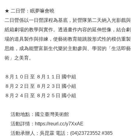
服
★ 二日營：眠夢嘛會曉
務
信
二日營係以一日營課程為基底，於營隊第二天納入光影戲與
箱
紙箱劇場的教學與實作。透過畫作內容的延伸想像，結合劇
場的道具製作與排練，使藝術教育能跳脫形式性的模仿重製
雙
語
思維，成為能豐富新生代樂於主動參與、學習的「生活即藝
詞
術」之美育。
彙
新
８月１０日 至 ８月１１日 國中組
聞
８月２２日 至 ８月２３日 國小組
稿
８月２４日 至 ８月２５日 國小組
常
見
活動地點：國立臺灣美術館
問
活動詳情：https://reurl.cc/y7XxAE
題
活動承辦人：吳昆霖 電話：(04)23723552 #385