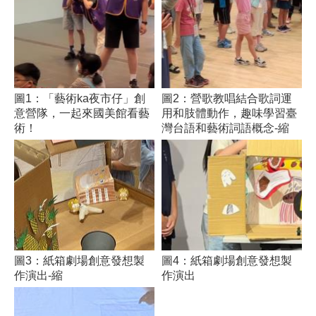
訊
安
全
宣
告
圖1：「藝術ka夜市仔」創
圖2：營歌教唱結合歌詞運
隱
意營隊，一起來國美館看藝
用和肢體動作，趣味學習臺
私
術！
灣台語和藝術詞語概念-縮
權
保
護
政
策
網
站
圖3：紙箱劇場創意發想製
圖4：紙箱劇場創意發想製
資
作演出-縮
作演出
料
開