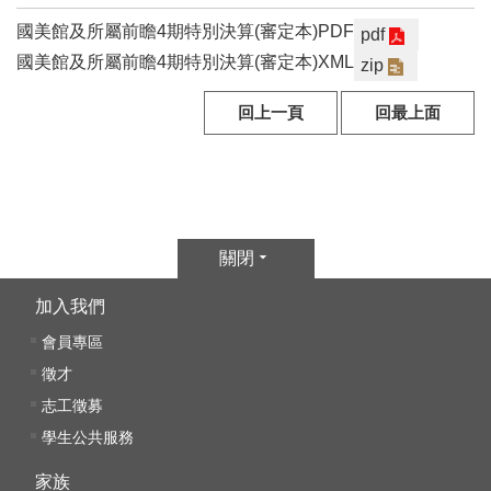
參
國美館及所屬前瞻4期特別決算(審定本)PDF
pdf
觀
國美館及所屬前瞻4期特別決算(審定本)XML
zip
展
回上一頁
回最上面
覽
典
藏
關閉
出
版
加入我們
會員專區
活
徵才
動
志工徵募
學生公共服務
圖
書
家族