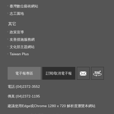
臺灣數位藝術網站
線
志工園地
上
資
其它
源
政策宣導
友善措施服務網
性
文化部主題網站
別
Taiwan Plus
平
等
電子報專區
訂閱/取消電子報
兒
童
電話:(04)2372-3552
購
傳真:(04)2372-1195
物
建議使用Edge或Chrome 1280 x 720 解析度瀏覽本網站