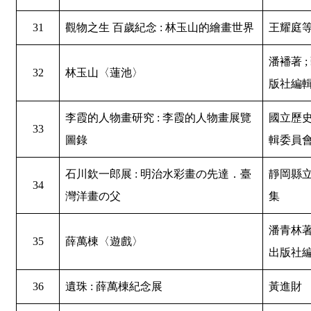
31
觀物之生 百歲紀念 : 林玉山的繪畫世界
王耀庭
潘襎著 
32
林玉山〈蓮池〉
版社編
李霞的人物畫研究 : 李霞的人物畫展覽
國立歷
33
圖錄
輯委員
石川欽一郎展 : 明治水彩畫の先達．臺
靜岡縣
34
灣洋畫の父
集
潘青林著
35
薛萬棟〈遊戲〉
出版社
36
遺珠 : 薛萬棟紀念展
黃進財