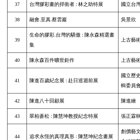
37
台灣膠彩畫的捍衛者 : 林之助特展
國立台
38
融會.至真.蔡雲巖
吳景欣
生命的膠彩.台灣的驕傲 : 陳永森精選畫
39
上古藝
集
40
陳永森百件曠世鉅作
上古藝
國立歷
41
陳進百歲紀念展 : 赴日巡迴前展
輯委員
42
陳進八十回顧展
陳進繪
43
翠柏蒼松 : 陳慧坤教授紀念特展
張正霖
創價藝
44
追求永恆的真理真形 : 陳慧坤紀念畫展