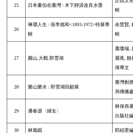
正因文
25
日本畫伯在臺灣 : 木下靜涯改良水墨
輯
琳瑯人生 : 張李德和<1893-1972>特展專
余慧賢,
26
輯
輯
蕭瓊瑞, 
27
圓山.大觀.郭雪湖
麗蕉, 饒
倩專文
臺灣創
28
樂山樂水 : 郭雪湖回顧展
局傳播
林保堯著
29
潘春源〈婦女〉
出版社
30
林風眠
郎紹君