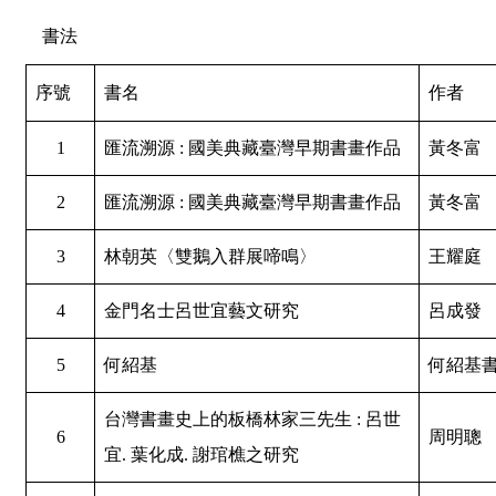
書法
序號
書名
作者
1
匯流溯源 : 國美典藏臺灣早期書畫作品
黃冬富
2
匯流溯源 : 國美典藏臺灣早期書畫作品
黃冬富
3
林朝英〈雙鵝入群展啼鳴〉
王耀庭
4
金門名士呂世宜藝文研究
呂成發
5
何紹基
何紹基
台灣書畫史上的板橋林家三先生 : 呂世
6
周明聰
宜. 葉化成. 謝琯樵之研究