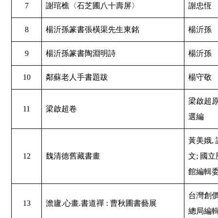
7
謝琯樵〈石芝圃八十壽屏〉
謝忠恆
8
楊沂孫篆書張橫渠先生東銘
楊沂孫
9
楊沂孫篆書陶淵明詩
楊沂孫
10
鄰蘇老人手書題跋
楊守敬
梁啟超原
11
梁啟超卷
選編
黃美娥,
12
魏清德舊藏書畫
文; 國
館編輯
台灣創
13
澹廬.心畫.書道禪 : 曹秋圃書藝展
總局編