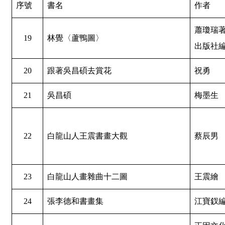
序號
書名
作者
蕭瓊瑞著
19
林覺〈蘆鴨圖〉
出版社
20
跟著吳昌碩去賞花
祝勇
21
吳昌碩
梅墨生
22
白龍山人王震書畫大觀
蔡辰男
23
白龍山人畫雜曲十二圖
王震繪
24
張李德和書畫集
江寶釵