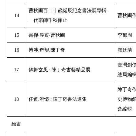
曹秋圃百二十歲誕辰紀念書法展專輯 :
14
曹秋圃
一代宗師千秋仰止
15
書禪‧厚實‧曹秋圃
李郁周
16
博涉.奇變.陳丁奇
盧廷清
臺灣創
17
鶴舞玄風 : 陳丁奇書藝精品展
總局編
陳丁奇作
18
任道.澄懷 : 陳丁奇書法選集
史博物
會編輯
繪畫