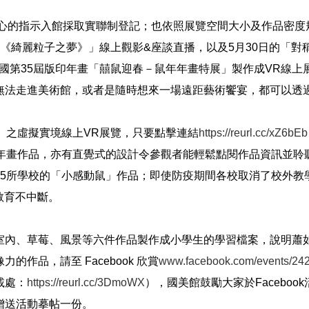
心的指示入館採取實聯制登記；也依照展覽空間大小及作品密度
《綺麗粒子之夢》」線上觀影
&
座談直播，以及
5
月
30
日的「對
國第
35
屆版印年畫「囍鼠迎春－鼠年年畫特展」製作成
VR
線上
無法走進美術館，或者是隨時想來一場遠距藝術饗宴，都可以透
」之虛擬實境線上
VR
展
覽，只要點擊連結
https://reurl.cc/xZ6bEb
年畫作品，亦有直覺式的設計令參觀者能輕鬆點閱作品資訊並聆
5
所學校的「小感動鼠」作品；即使防疫期間各校取消了校外教
教育不中斷。
室內、草莓、風景等六件作品製作成小學生的學習檔案
，說明蕭
像力的作品，請至
Facebook
欣賞
www.facebook.com/events/24
載處：
https://reurl.cc/3DmoWX
），國美館鼓勵大家於
Facebook
贈送活動摹帖一份。