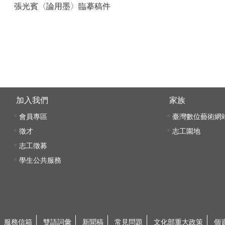
張光賓〈論用墨〉臨摹稿件
:::
加入我們
家族
會員專區
臺灣數位藝術網
徵才
志工園地
志工徵募
學生公共服務
服務信箱
雙語詞彙
新聞稿
常見問題
文化部重大政策
個