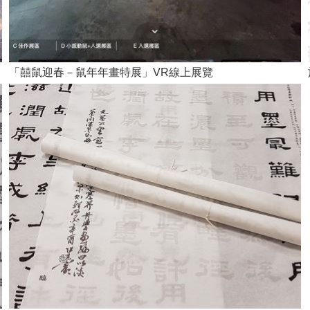
「囍鼠迎春－鼠年年畫特展」VR線上展覽