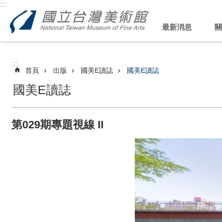
:::
跳到主要內容區塊
最新消息
關
:::
首頁
出版
國美E讀誌
國美E讀誌
國美E讀誌
第029期專題視線 II