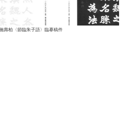
施壽柏〈節臨朱子語〉臨摹稿件