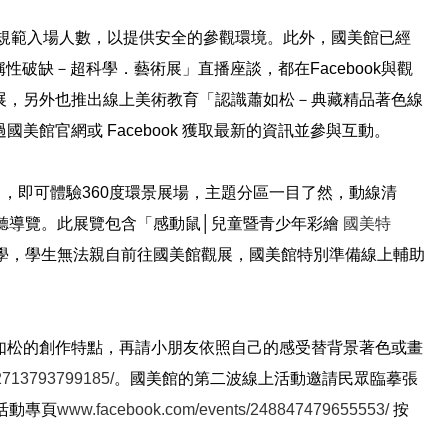
規範入場人數，以提供安全的參觀環境。此外，國美館已經
稱性破缺－超科學．藝術展」直播座談，都在
Facebook
與觀
展，另外也推出線上美術教育「認識蕭如松－典藏精品著色線
過國美館官網或
Facebook
獲取最新的資訊並參與互動。
，即可體驗
360
度環景展場，主題分區一目了然，動線清
聽導覽。此展覽包含「感動鼠│兒童暨青少年彩繪
國美特
學，學生無法親自前往國美館觀展，國美館特別準備線上輔助
如松的創作特點，再請小朋友依照自己的感受替背景著色或畫
2713793799185/
。國美館的第二波線上活動邀請民眾臨摹張
活動專頁
www.facebook.com/events/248847479655553/
按