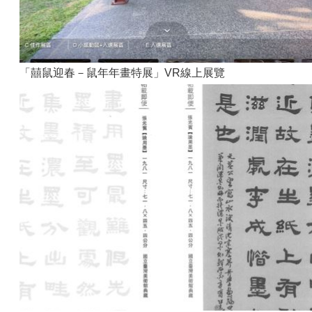
「囍鼠迎春－鼠年年畫特展」VR線上展覽