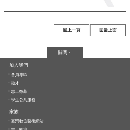
E
n
g
l
i
回上一頁
回最上面
s
h
關閉
網
站
加入我們
導
會員專區
覽
徵才
F
志工徵募
a
學生公共服務
c
e
家族
b
o
臺灣數位藝術網站
o
志工園地