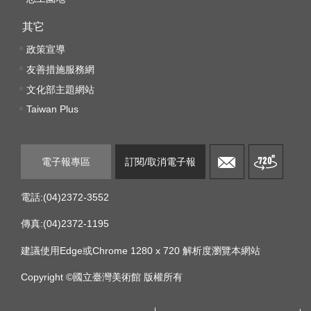
k
其它
Y
o
政策宣導
u
友善措施服務網
t
文化部主題網站
u
b
Taiwan Plus
e
V
電子報專區
訂閱/取消電子報
i
d
e
電話:(04)2372-3552
o
傳真:(04)2372-1195
C
建議使用Edge或Chrome 1280 x 720 解析度瀏覽本網站
a
r
Copyright ©國立臺灣美術館 版權所有
t