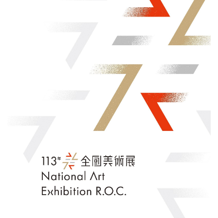
線
上
資
源
性
別
平
等
兒
童
購
物