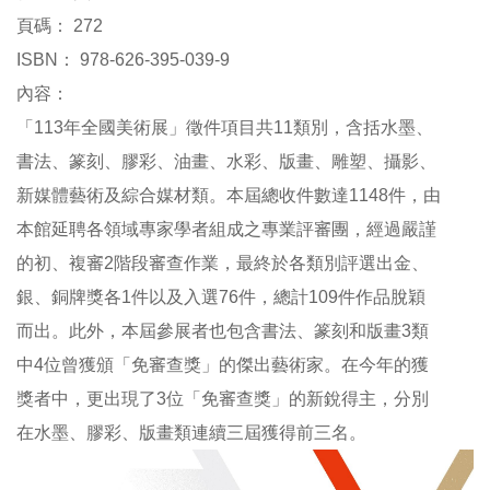
參
頁碼：
272
觀
ISBN：
978-626-395-039-9
內容：
展
「113年全國美術展」徵件項目共11類別，含括水墨、
覽
書法、篆刻、膠彩、油畫、水彩、版畫、雕塑、攝影、
典
新媒體藝術及綜合媒材類。本屆總收件數達1148件，由
藏
本館延聘各領域專家學者組成之專業評審團，經過嚴謹
的初、複審2階段審查作業，最終於各類別評選出金、
出
銀、銅牌獎各1件以及入選76件，總計109件作品脫穎
版
而出。此外，本屆參展者也包含書法、篆刻和版畫3類
活
中4位曾獲頒「免審查獎」的傑出藝術家。在今年的獲
動
獎者中，更出現了3位「免審查獎」的新銳得主，分別
在水墨、膠彩、版畫類連續三屆獲得前三名。
圖
書