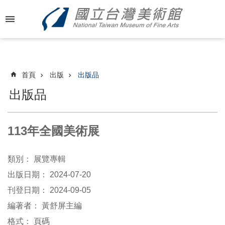
跳到主要內容區塊
進
階
搜
尋
首頁
出版
出版品
出版品
最
新
113年全國美術展
消
息
類別：
展覽專輯
關
出版日期：
2024-07-20
於
刊登日期：
2024-09-05
國
編著者：
美
黃舒屏主編
格式：
頁碼