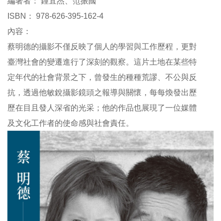
編著者：
鍾宜杰、范振國
參
ISBN：
978-626-395-162-4
觀
內容：
蔡明德的攝影不僅反映了個人的學習與工作歷程，更對
展
覽
臺灣社會的變遷進行了深刻的觀察。這片土地在某些特
定年代的社會背景之下，曾發生的種種荒謬、不公與反
典
抗，透過他敏銳攝影鏡頭之報導與關懷，每每煥發出歷
藏
歷在目且發人深省的光采；他的作品也展現了一位媒體
及文化工作者的使命感與社會責任。
出
版
活
動
圖
書