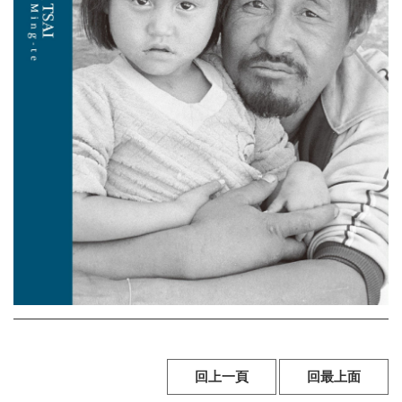
線
上
資
源
性
別
平
等
兒
童
購
物
回上一頁
回最上面