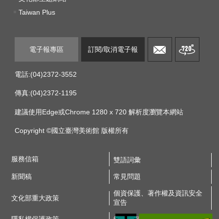
k
Taiwan Plus
Y
o
u
電子報專區
訂閱/取消電子報
t
u
b
電話:(04)2372-3552
e
傳真:(04)2372-1195
V
建議使用Edge或Chrome 1280 x 720 解析度瀏覽本網站
i
d
Copyright ©國立臺灣美術館 版權所有
e
o
服務信箱
雙語詞彙
C
新聞稿
常見問題
a
r
個資保護、著作權及資訊安全
文化部重大政策
t
宣告