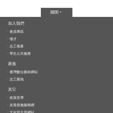
E
n
關閉
g
l
加入我們
i
s
會員專區
h
徵才
志工徵募
網
站
學生公共服務
導
家族
覽
臺灣數位藝術網站
F
志工園地
a
c
其它
e
政策宣導
b
o
友善措施服務網
o
文化部主題網站