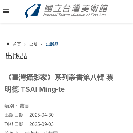
跳到主要內容區塊
進
階
搜
尋
首頁
出版
出版品
出版品
最
新
《臺灣攝影家》系列叢書第八輯 蔡
消
息
明德 TSAI Ming-te
關
類別：
叢書
於
國
出版日期：
2025-04-30
美
刊登日期：
2025-09-03