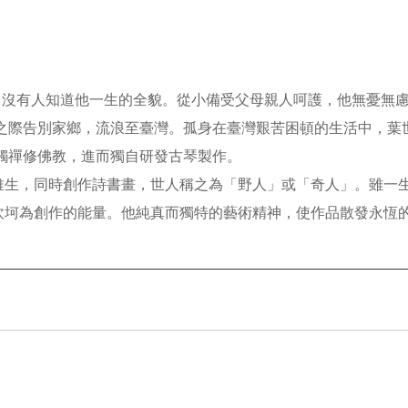
人物，沒有人知道他一生的全貌。從小備受父母親人呵護，他無憂無
盪之際告別家鄉，流浪至臺灣。孤身在臺灣艱苦困頓的生活中，葉
接觸禪修佛教，進而獨自研發古琴製作。
維生，同時創作詩書畫，世人稱之為「野人」或「奇人」。雖一
坎坷為創作的能量。他純真而獨特的藝術精神，使作品散發永恆