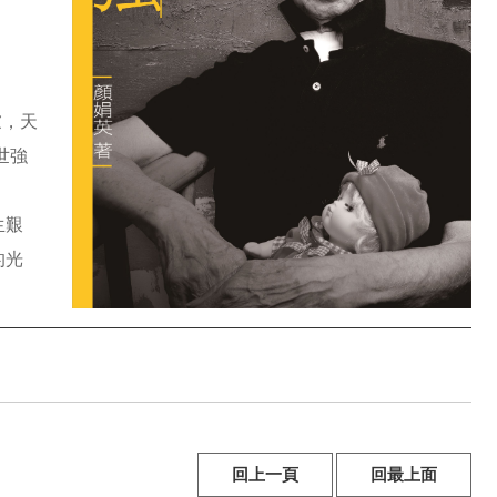
慮，天
世強
生艱
的光
回上一頁
回最上面