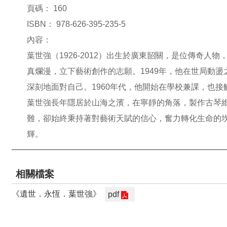
頁碼：
160
ISBN：
978-626-395-235-5
內容：
葉世強（1926-2012）出生於廣東韶關，是位傳奇
真爛漫，立下藝術創作的志願。1949年，他在世局動
深刻地面對自己。1960年代，他開始在學校兼課，也
葉世強長年隱居於山海之濱，在寧靜的角落，製作古琴
難，卻始終秉持著對藝術天賦的信心，奮力轉化生命的
輝。
相關檔案
《遺世．永恆．葉世強》
pdf