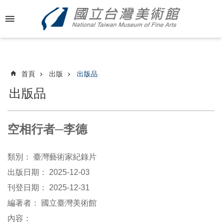
跳到主要內容區塊
進
階
搜
尋
首頁
出版
出版品
出版品
最
新
空相行者─李德
消
息
類別：
臺灣藝術家紀錄片
關
出版日期：
2025-12-03
於
刊登日期：
2025-12-31
國
編著者：
美
國立臺灣美術館
內容：