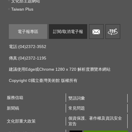
文化部主題網站
服
Taiwan Plus
務
信
箱
電子報專區
訂閱/取消電子報
雙
語
電話:(04)2372-3552
詞
傳真:(04)2372-1195
彙
建議使用Edge或Chrome 1280 x 720 解析度瀏覽本網站
新
Copyright ©國立臺灣美術館 版權所有
聞
稿
服務信箱
雙語詞彙
常
新聞稿
常見問題
見
問
個資保護、著作權及資訊安全
文化部重大政策
題
宣告