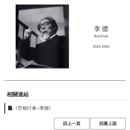
E
n
g
l
i
s
h
網
站
導
覽
F
相關連結
a
c
e
《空相行者─李德》
b
o
回上一頁
回最上面
o