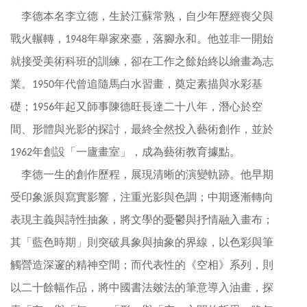
參
李德本名李立德，生於江蘇常熟，自少年歷經喪父與
觀
戰火輾轉，
年舉家來臺，落腳永和。他並非一開始
1948
就接受美術科班的訓練，卻在工作之餘始終以繪畫為志
展
覽
業。
年代曾追隨馬白水習畫，奠定素描與水彩基
1950
礎；
年起又師事陳德旺長達二十八年，潛心於空
1956
典
間、形體與光影的探討，最終全然投入藝術創作，並於
藏
年創設「一廬畫室」，成為藝術教育據點。
1962
出
李德一生的創作歷程，展現清晰的演變軌跡。他早期
版
受印象派與寫實影響，注重光影與色調；中期逐漸轉向
表現主義與詩性抽象，將文學的憂鬱與抒情融入畫布；
活
其「藍色時期」則突破具象與抽象的界線，以色彩與筆
動
觸營造深邃的精神空間；而代表性的《空相》系列，則
圖
以二十餘幅作品，將中國書法皴法的筆意導入油畫，探
書