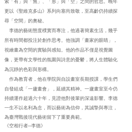
索「有」與「無」、「形」與「空」之間的哲思。晚年
更以《聖維克多山》系列向塞尚致敬，至高齡仍持續探
線
上
尋「空間」的奧秘。
資
李德的藝術態度樸實而專注，他過著簡素生活，幾乎
源
所有時間都投注於創作思考。他強調「畫家的眼睛」，
視繪畫為空間的實驗與感知。他的作品不僅是視覺圖
性
別
像，更帶有文學性的氛圍與詩意的憂鬱，將人生體驗化
平
為沉靜的色彩與形構。
等
作為教育者，他在學院與自設畫室長期授課，學生們
兒
自發組成「一廬畫會」，延續其精神。一廬畫室至今仍
童
持續運作超過六十年，見證他對後輩的深遠影響。李德
一生不以名利為念，而以藝術為信仰，其誠摯與專注，
購
為臺灣戰後現代藝術留下了重要典範。
物
《空相行者─李德》