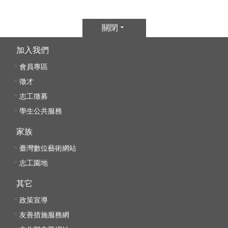
k
Y
關閉
o
u
加入我們
t
u
會員專區
b
徵才
e
志工徵募
V
學生公共服務
i
家族
d
e
臺灣數位藝術網站
o
志工園地
C
其它
a
r
政策宣導
t
友善措施服務網