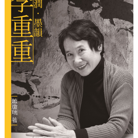
線
上
資
源
性
別
平
等
兒
童
購
物