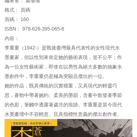
編著者：
蕭瓊瑞
參
格式：
頁碼
觀
頁碼：
160
ISBN：
978-626-395-065-8
展
覽
內容：
李重重（1942-）是戰後臺灣最具代表性的女性現代水
典
墨畫家，但以性別來肯定她的藝術表現，並不公平；作
藏
為一位女性藝術家，即使在以男性為絕大多數的抽象水
墨創作中，李重重仍是極為突顯且傑出的一位。
出
版
她的作品，既具傳統的沉實穩重，又具現代的輕靈巧
思，蒼勁中帶著婉約、柔美的墨韻，含蓄中散發著季節
活
的色彩，筆觸中透露著歲月的痕跡。李重重是當今現代
動
水墨畫壇中不容輕忽、且具指標性意義的傑出創作者。
圖
書