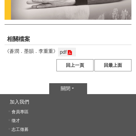
E
n
g
l
i
s
相關檔案
h
《蒼潤．墨韻．李重重》
pdf
網
站
回上一頁
回最上面
導
覽
關閉
F
a
加入我們
c
e
會員專區
b
徵才
o
志工徵募
o