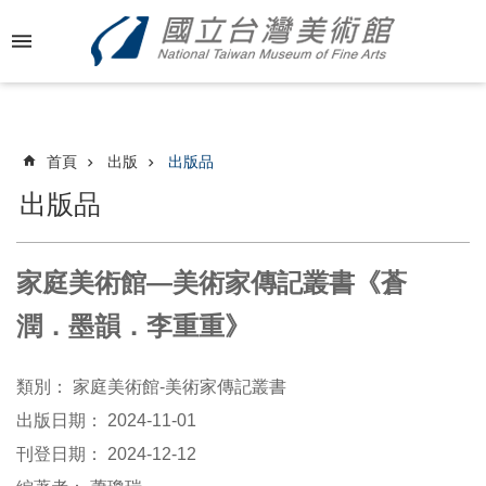
跳到主要內容區塊
進
階
搜
尋
首頁
出版
出版品
出版品
最
新
家庭美術館—美術家傳記叢書《蒼
消
息
潤．墨韻．李重重》
關
類別：
家庭美術館-美術家傳記叢書
於
國
出版日期：
2024-11-01
美
刊登日期：
2024-12-12