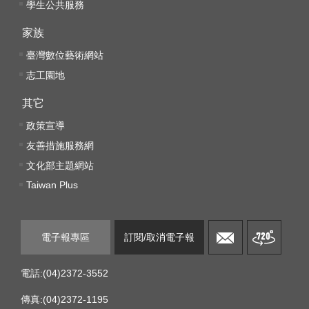
k
學生公共服務
Y
家族
o
臺灣數位藝術網站
u
t
志工園地
u
其它
b
e
政策宣導
友善措施服務網
V
i
文化部主題網站
d
Taiwan Plus
e
o
C
電子報專區
訂閱/取消電子報
a
r
電話:(04)2372-3552
t
傳真:(04)2372-1195