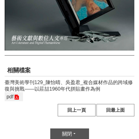
E
n
g
l
i
s
h
網
站
相關檔案
導
覽
臺灣美術學刊129_陳怡晴、吳盈君_複合媒材作品的跨域修
復與挑戰——以莊喆1960年代拼貼畫作為例
F
pdf
a
c
回上一頁
回最上面
e
b
o
o
關閉