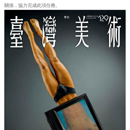
關係，協力完成此項任務。
線
上
資
源
性
別
平
等
兒
童
購
物