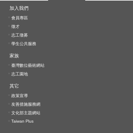
k
加入我們
Y
會員專區
o
u
徵才
t
志工徵募
u
學生公共服務
b
e
家族
V
臺灣數位藝術網站
i
志工園地
d
e
其它
o
政策宣導
C
友善措施服務網
a
文化部主題網站
r
t
Taiwan Plus