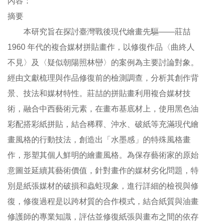
內容：
參
摘要
觀
本研究旨在探討臺灣戰後現代繪畫先驅——莊喆
1960 年代的複合媒材拼貼畫作，以修復作品〈曲終人
展
覽
不見〉及〈疑似朝陽照林巒〉的案例為主要討論對象。
經由文獻梳理與作品修復前的檢測調查，分析其創作背
典
景、技法和媒材特性。莊喆的拼貼畫利用複合媒材技
藏
術，融合中西藝術元素，在畫布基底材上，使用黑色油
彩配搭彩紙拼貼，結合稀釋、沖水、破紙等充滿現代繪
出
版
畫風格的行動技法，創造出「水墨感」的特殊風格畫
作，形塑其個人鮮明的繪畫風格。為保存藝術家的原始
活
意圖並延續其藝術價值，針對畫作的媒材劣化問題，特
動
別是紙張媒材的破損和蟲蛀現象，進行詳細的檢視與修
復，修復過程是以跨材質的合作模式，結合紙質與油畫
圖
修護師的專業知識，評估並修復紙張與畫布之間的依存
書