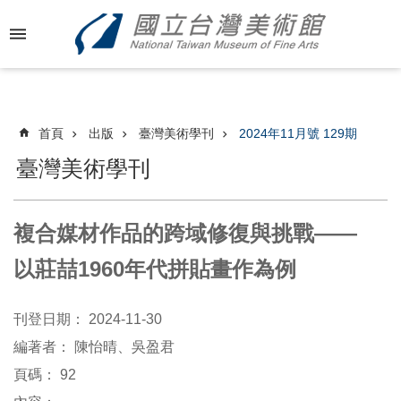
跳到主要內容區塊
進
階
搜
尋
首頁
出版
臺灣美術學刊
2024年11月號 129期
臺灣美術學刊
最
新
複合媒材作品的跨域修復與挑戰——
消
息
以莊喆1960年代拼貼畫作為例
關
刊登日期：
2024-11-30
於
國
編著者：
陳怡晴、吳盈君
美
頁碼：
92