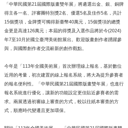
E
「中華民國第21屆國際版畫雙年展」將遴選出金、銀、銅牌
n
得主各一名、評審團特別獎2名、優選5名及佳作5名，共計
g
15個獎項，金牌獎可獨得新臺幣40萬元，15個獎項的總獎
l
i
金更是高達126萬元；本屆的得獎及入選作品將於今(2024)
s
年7至10月於國立臺灣美術館展出。歡迎版畫創作者踴躍參
h
與，與國際創作者交流嶄新的創作觀點。
網
站
今年是「113年全國美術展」首次辦理線上報名，基於數位
導
覽
近用的考量，初次建置的線上報名系統，將大為提升參賽者
的報名便利性。「中華民國第21屆國際版畫雙年展」也進行
F
a
報名系統進行優化，讓新的功能設定更佳貼近參賽者的需
c
求。兩展透過初審線上審查的方式，較以往紙本審查的方
e
式，順應時代變遷且更加環保。
b
o
o