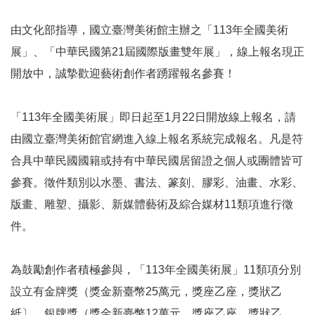
參
觀
由文化部指導，國立臺灣美術館主辦之「113年全國美術
展」、「中華民國第21屆國際版畫雙年展」，線上報名現正
展
開放中，誠摯歡迎藝術創作者踴躍報名參賽！
覽
「113年全國美術展」即日起至1月22日開放線上報名，請
典
由國立臺灣美術館
官網
進入
線上報名系統
完成報名。凡是符
藏
合具中華民國國籍或持有中華民國居留證之個人或團體皆可
出
參賽。徵件類別以水墨、書法、篆刻、膠彩、油畫、水彩、
版
版畫、雕塑、攝影、新媒體藝術及綜合媒材11類項進行徵
件。
活
動
為鼓勵創作者積極參與，「113年全國美術展」11類項分別
圖
設立有金牌獎（獎金新臺幣25萬元，獎座乙座，獎狀乙
書
紙〕、銀牌獎（獎金新臺幣12萬元，獎座乙座，獎狀乙