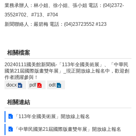
服
業務承辦人：林小姐、徐小姐、張小姐 電話：(04)2372-
務
3552#702、#713、#704
信
新聞聯絡人：嚴碧梅 電話：(04)23723552 #123
箱
雙
語
相關檔案
詞
彙
20240111國美館新聞稿-「113年全國美術展」、「中華民
國第21屆國際版畫雙年展」_現正開放線上報名中，歡迎創
新
作者踴躍參與！
聞
docx
pdf
odt
稿
相關連結
常
見
「113年全國美術展」開放線上報名
問
題
「中華民國第21屆國際版畫雙年展」開放線上報名