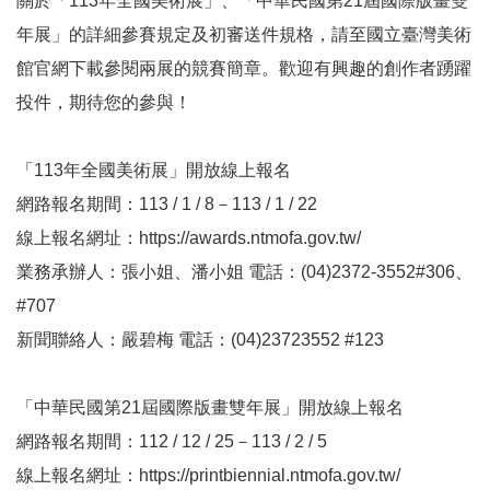
關於「113年全國美術展」、「中華民國第21屆國際版畫雙
k
年展」的詳細參賽規定及初審送件規格，請至國立臺灣美術
Y
館
官網
下載參閱兩展的競賽簡章。歡迎有興趣的創作者踴躍
o
u
投件，期待您的參與！
t
u
b
「113年全國美術展」開放線上報名
e
網路報名期間：113 / 1 / 8－113 / 1 / 22
V
線上報名網址：https://awards.ntmofa.gov.tw/
i
業務承辦人：張小姐、潘小姐 電話：(04)2372-3552#306、
d
e
#707
o
新聞聯絡人：嚴碧梅 電話：(04)23723552 #123
C
a
「中華民國第21屆國際版畫雙年展」開放線上報名
r
網路報名期間：112 / 12 / 25－113 / 2 / 5
t
線上報名網址：https://printbiennial.ntmofa.gov.tw/