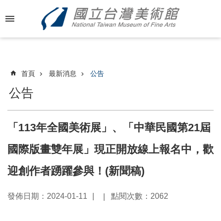
跳到主要內容區塊
進
階
搜
尋
首頁
最新消息
公告
公告
最
新
「113年全國美術展」、「中華民國第21屆
消
息
國際版畫雙年展」現正開放線上報名中，歡
關
迎創作者踴躍參與！(新聞稿)
於
國
發佈日期：2024-01-11
點閱次數：2062
美