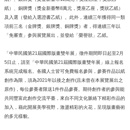
紙）、銅牌獎（獎金新臺幣8萬元，獎座乙座，獎狀乙紙）
線
及入選（發給入選證書乙紙）。此外，連續三年獲得同一類
上
資
項前三名（金牌獎、銀牌獎、銅牌獎）者，得連續三年以
源
「免審查」参與展覽展出，並發給「榮譽狀」乙紙。
性
「中華民國第21屆國際版畫雙年展」徵件期間即日起至2月
別
5日止，請至
「中華民國第21屆國際版畫雙年展」線上報名
平
等
系統
完成報名。各國人士皆可免費報名參與，參賽作品以紙
創作為限，須為2021年以後之創作(且未曾在本展覽展出之
兒
原作)，每位參賽者限送1件作品參賽。期待創作者的參與能
童
共同豐富此創作交流平臺，來自不同文化脈絡下精彩作品的
加入，藉此開展美學視野，激盪精彩的火花，呈現版畫藝術
購
物
的多元樣貌。