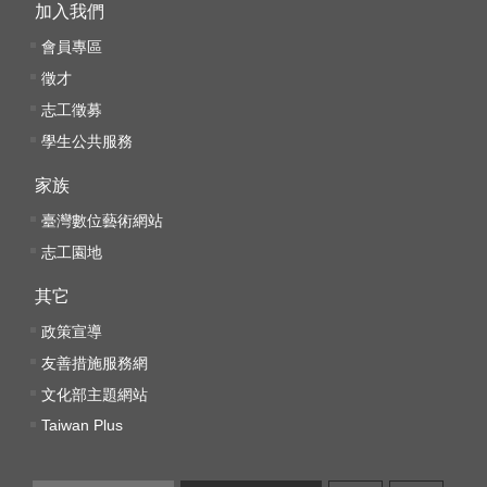
訊
加入我們
安
會員專區
全
宣
徵才
告
志工徵募
學生公共服務
隱
私
家族
權
臺灣數位藝術網站
保
志工園地
護
政
其它
策
政策宣導
網
友善措施服務網
站
文化部主題網站
資
Taiwan Plus
料
開