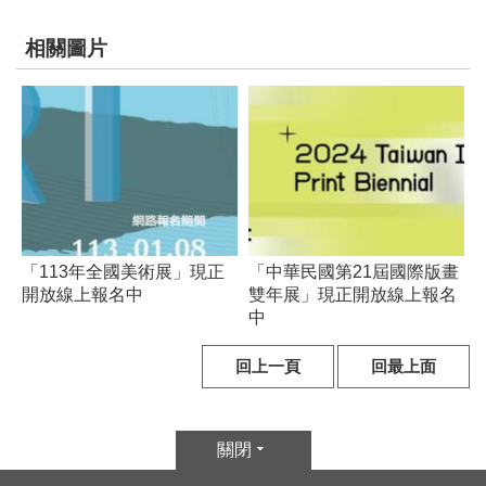
文
化
相關圖片
部
重
大
政
策
個
資
「113年全國美術展」現正
「中華民國第21屆國際版畫
保
開放線上報名中
雙年展」現正開放線上報名
護
中
、
著
回上一頁
回最上面
作
權
及
關閉
資