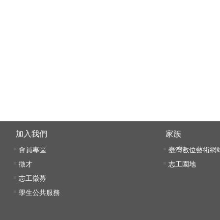
:::
加入我們
家族
會員專區
臺灣數位藝術網
徵才
志工園地
志工徵募
學生公共服務