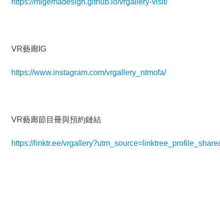
https://migemadesign.github.io/vrgallery-visit/
VR藝廊IG
https://www.instagram.com/vrgallery_ntmofa/
VR藝廊節目冊與預約鏈結
https://linktr.ee/vrgallery?utm_source=linktree_profile_s