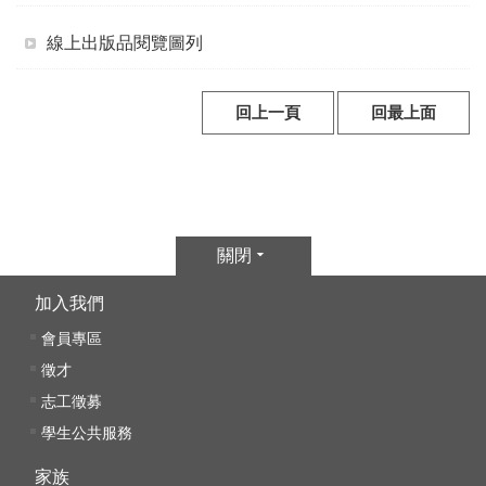
參
線上出版品閱覽圖列
觀
展
回上一頁
回最上面
覽
典
藏
關閉
出
版
加入我們
會員專區
活
徵才
動
志工徵募
學生公共服務
圖
書
家族