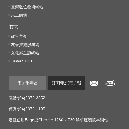
臺灣數位藝術網站
線
志工園地
上
資
其它
源
政策宣導
友善措施服務網
性
文化部主題網站
別
Taiwan Plus
平
等
電子報專區
訂閱/取消電子報
兒
童
電話:(04)2372-3552
購
傳真:(04)2372-1195
物
建議使用Edge或Chrome 1280 x 720 解析度瀏覽本網站