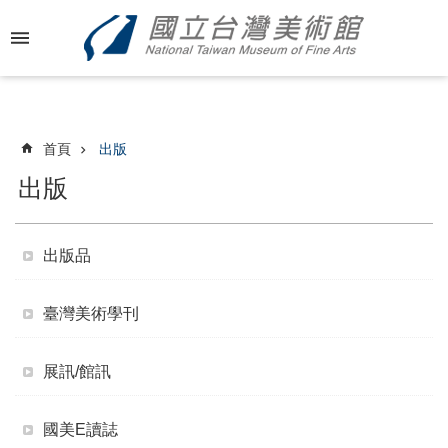
跳到主要內容區塊
進
階
搜
尋
首頁
出版
出版
最
新
出版品
消
息
臺灣美術學刊
關
於
展訊/館訊
國
美
國美E讀誌