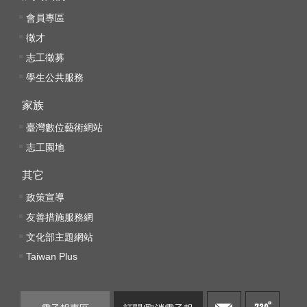
服
會員專區
務
徵才
信
志工徵募
箱
學生公共服務
雙
家族
語
詞
臺灣數位藝術網站
彙
志工園地
新
其它
聞
政策宣導
稿
友善措施服務網
常
文化部主題網站
見
Taiwan Plus
問
題