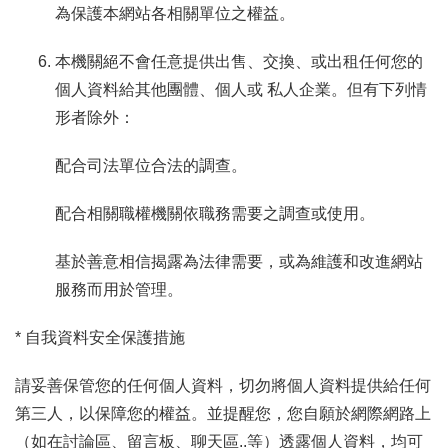
為保護本網站各相關單位之權益。
E
n
g
本機關絕不會任意提供出售、交換、或出租任何您的
l
個人資料給其他團體、個人或 私人企業。但有下列情
i
形者除外：
s
h
配合司法單位合法的調查。
網
站
配合相關職權機關依職務需要之調查或使用。
導
覽
基於善意相信揭露為法律需要，或為維護和改進網站
服務而用於管理。
F
a
* 自我資料安全保護措施
c
e
請妥善保管您的任何個人資料，切勿將個人資料提供給任何
b
o
第三人，以保障您的權益。並提醒您，您自願於網際網路上
o
（如在討論區、留言板、聊天區..等）透露個人資料，均可