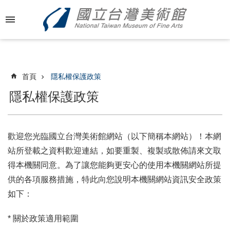
跳到主要內容區塊
進
階
搜
尋
首頁
隱私權保護政策
隱私權保護政策
最
新
消
歡迎您光臨國立台灣美術館網站（以下簡稱本網站）！本網
息
站所登載之資料歡迎連結，如要重製、複製或散佈請來文取
得本機關同意。為了讓您能夠更安心的使用本機關網站所提
關
供的各項服務措施，特此向您說明本機關網站資訊安全政策
於
如下：
國
美
* 關於政策適用範圍