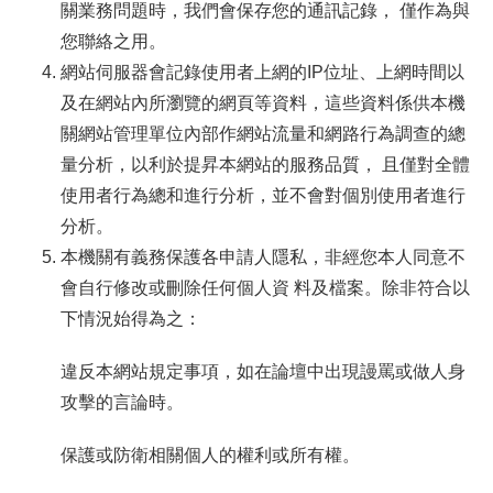
關業務問題時，我們會保存您的通訊記錄， 僅作為與
您聯絡之用。
線
網站伺服器會記錄使用者上網的IP位址、上網時間以
上
資
及在網站內所瀏覽的網頁等資料，這些資料係供本機
源
關網站管理單位內部作網站流量和網路行為調查的總
量分析，以利於提昇本網站的服務品質， 且僅對全體
性
使用者行為總和進行分析，並不會對個別使用者進行
別
分析。
平
本機關有義務保護各申請人隱私，非經您本人同意不
等
會自行修改或刪除任何個人資 料及檔案。除非符合以
下情況始得為之：
兒
童
違反本網站規定事項，如在論壇中出現謾罵或做人身
攻擊的言論時。
購
物
保護或防衛相關個人的權利或所有權。