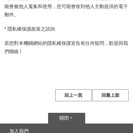
k
能會被他人蒐集和使用，您可能會收到他人主動提供的電子
Y
郵件。
o
u
* 隱私權保護政策之諮詢
t
u
若您對本機關網站的隱私權保護宣告有任何疑問，歡迎與我
b
e
們聯絡 !
V
i
d
e
o
回上一頁
回最上面
C
a
r
關閉
t
加入我們