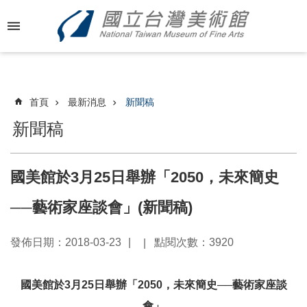
跳到主要內容區塊
進
階
搜
尋
首頁
最新消息
新聞稿
新聞稿
最
新
國美館於3月25日舉辦「2050，未來簡史
消
息
──藝術家座談會」(新聞稿)
關
發佈日期：2018-03-23
點閱次數：3920
於
國
美
國美館於
3
月
25
日舉辦「
2050
，未來簡史──藝術家座談
會」