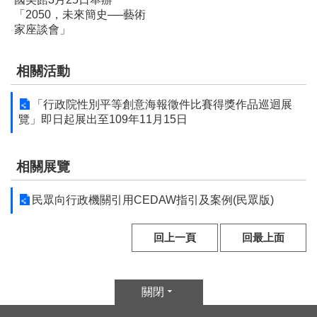
服
「2050，未來簡史──藝術
務
家座談會」
信
箱
相關活動
雙
「行政院性別平等創意海報徵件比賽得獎作品巡迴展
語
覽」即日起展出至109年11月15日
詞
彙
相關展覽
新
聞
民眾向行政機關引用CEDAW指引及案例(民眾版)
稿
回上一頁
回最上面
常
見
問
關閉
題