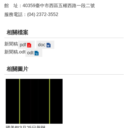
k
館
址：
40359
臺中市西區五權西路一段二號
Y
服務電話：
(04) 2372-3552
o
u
t
相關檔案
u
b
新聞稿
pdf
doc
e
新聞稿.odt
odt
V
i
相關圖片
d
e
o
C
a
r
t
國美館3月25日舉辦