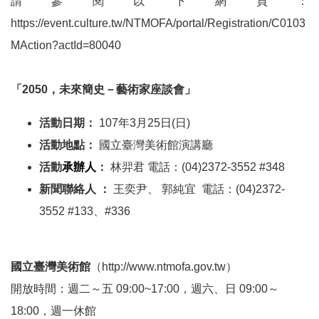
請參閱以下網頁：
E
https://event.culture.tw/NTMOFA/portal/Registration/C0103
n
g
MAction?actId=80040
l
i
s
「
2050
，未來簡史－藝術家座談會」
h
活動日期：
107
年
3
月
25
日
(
日
)
網
活動地點：
國立臺灣美術館演講廳
站
導
活動
承辦人
：
林羿君
電話：
(04)2372-3552 #348
覽
新聞聯絡人
：
王奕尹、
郭純宜
電話：
(04)2372-
3552 #133、
#336
F
a
c
e
國立臺灣美術館
（
http://www.ntmofa.gov.tw
）
b
開放時間：週二～五
09:00~17:00
，週六、日
09:00
～
o
o
18:00
，週一休館