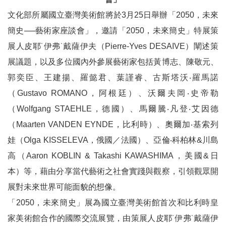
參
文化部所屬國立臺灣美術館將於
3
月
25
日舉辦「
2050
，未來
觀
簡史──藝術家座談會」，邀請「
2050
，未來簡史」特展策
展人皮耶˙伊弗˙戴薩伊夫（
Pierre-Yves DESAIVE
）闡述策
展
覽
展議題，以及多位國內外參展藝術家包括黃博志、陳敬元、
郭奕臣、王建揚、羅懿君、葉謹睿、古斯塔沃‧羅馬諾
典
（
Gustavo ROMANO
，阿根廷）、沃爾夫岡‧史帝勒
藏
（
Wolfgang STAEHLE
，德國）、馬爾騰‧凡登‧艾因德
（
Maarten VANDEN EYNDE
，比利時）、奧爾加‧基索列
出
版
娃（
Olga KISSELEVA
，俄國／法國）、亞倫‧科柏林
&
川島
高（
Aaron KOBLIN & Takashi KAWASHIMA
，美國
&
日
活
本）等，藉由分享當代藝術之社會實踐與觀察，引領觀眾開
動
展對未來世界可能面貌的想像。
「
2050
，未來簡史」展為國立臺灣美術館首次和比利時皇
圖
家美術館合作的國際交流展覽，由策展人皮耶˙伊弗˙戴薩伊
書