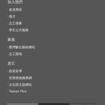
加入我們
文
會員專區
化
部
徵才
重
志工徵募
大
學生公共服務
政
策
家族
臺灣數位藝術網站
個
志工園地
資
保
其它
護
政策宣導
、
著
友善措施服務網
作
文化部主題網站
權
Taiwan Plus
及
資