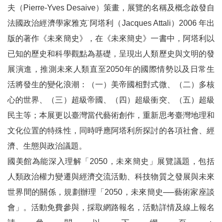
夫（
Pierre-Yves Desaive
）策畫，展覽的名稱及概念啟發自
線
法國政治經濟學家雅克˙阿塔利（
Jacques Attali
）
2006
年出
上
版的著作《未來簡史》，在《未來簡史》一書中，阿塔利以
資
已知的歷史和科學觀點為基礎，呈現出人類歷史與文明的發
源
展演進，推測未來人類直至
2050
年的國際情勢以及日常生
性
活將發生的變化浪潮：（一）美帝國相對式微、（二）多核
別
心的世界、（三）超級帝國、（四）超級衝突、（五）超級
平
民主等；本展更以臺灣當代藝術創作，重新思考臺灣地理和
等
文化位置的特殊性，同時呼應阿塔利所探討的各項社會、經
濟、生態與政治議題。
兒
童
國美館為能深入理解「
2050
，未來簡史」展覽議題，包括
人類政治權力變遷與經濟交流活動、科技物質之發展與未來
購
世界間的關係，規劃辦理「
2050
，未來簡史──藝術家座談
物
會」。活動免費參與，採取網路報名，活動詳情及線上報名