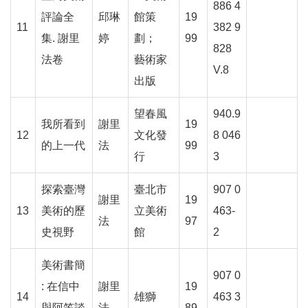
886 4
服
評論全
邱琳
館策
19
務
11
382 9
集. 謝里
婷
劃；
99
信
828
箱
法卷
藝術家
V.8
出版
雙
語
望春風
940.9
詞
我所看到
謝里
19
12
文化發
8 046
彙
的上一代
法
99
行
3
新
聞
探索臺灣
臺北市
907 0
謝里
19
稿
13
美術的歷
立美術
463-
法
97
史視野
館
2
常
見
美術書簡
問
907 0
: 在信中
謝里
19
題
14
雄獅
463 3
與阿笠談
法
89