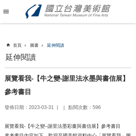
跳到主要內容區塊
進
階
搜
尋
首頁
圖書
延伸閱讀
延伸閱讀
最
新
展覽看我-【牛之變-謝里法水墨與書信展】
消
息
參考書目
關
發佈日期：2023-03-31
點閱次數：596
於
國
美
展覽看我-【牛之變–謝里法墨彩畫與書信展】參考書目
參考書目內容如下，歡迎至國美館資料中心「展覽看我」圖