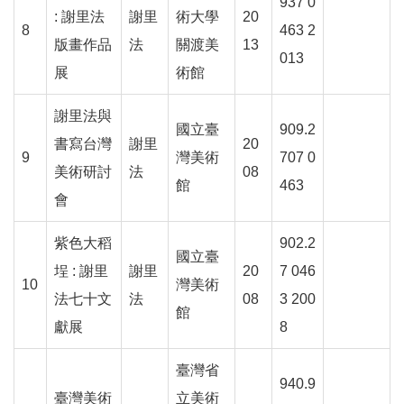
k
937 0
: 謝里法
謝里
術大學
20
8
463 2
Y
版畫作品
法
關渡美
13
013
o
展
術館
u
t
謝里法與
u
國立臺
909.2
b
書寫台灣
謝里
20
e
9
灣美術
707 0
美術研討
法
08
館
463
V
會
i
d
紫色大稻
902.2
e
國立臺
o
埕 : 謝里
謝里
20
7 046
10
灣美術
法七十文
法
08
3 200
C
館
獻展
8
a
r
t
臺灣省
940.9
臺灣美術
立美術