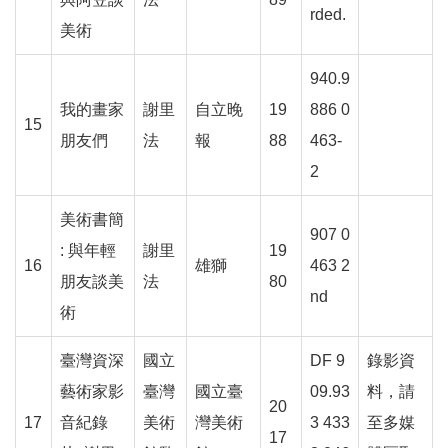
rded.
文
美術
化
部
940.9
重
我的畫家
謝里
自立晚
19
886 0
大
15
政
朋友們
法
報
88
463-
策
2
個
美術書簡
資
907 0
: 與年輕
謝里
19
保
16
雄獅
463 2
護
朋友談美
法
80
nd
、
術
著
作
臺灣資深
國立
DF 9
錄影資
權
藝術家影
臺灣
國立臺
09.93
料，請
及
20
17
音紀錄
美術
灣美術
3 433
至多媒
資
17