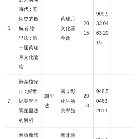
E
時代 : 美
n
909.9
g
術史的啟
蔡瑞月
20
33 04
l
6
航者 謝
文化基
i
15
63 20
s
里法 : 第
金會
15
h
十屆蔡瑞
月文化論
網
站
壇
導
覽
辨識核光
山 : 鮮世
國立彰
948.5
F
謝里
20
a
7
紀美學基
化生活
0463
法
13
c
調謝里法
美學館
2013
e
b
的解析
o
o
舊版新印
臺北藝