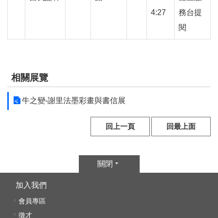
放
4:27
務台提
宣
告
閱
相關展覽
牛之變-謝里法墨彩畫與書信展
回上一頁
回最上面
關閉
加入我們
會員專區
徵才