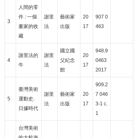
人間的零
線
件 : 一個
謝里
藝術家
20
907 0
上
3
畫家的收
法
出版
17
463
資
源
藏
國立國
948.9
性
謝里法的
謝里
20
別
4
父紀念
0463
牛
法
17
平
館
2017
等
909.2
臺灣美術
兒
謝里
藝術家
20
7 046
童
5
運動史.
法
出版
17
3-1 c.
日據時代
1
購
物
台灣美術
的大航海