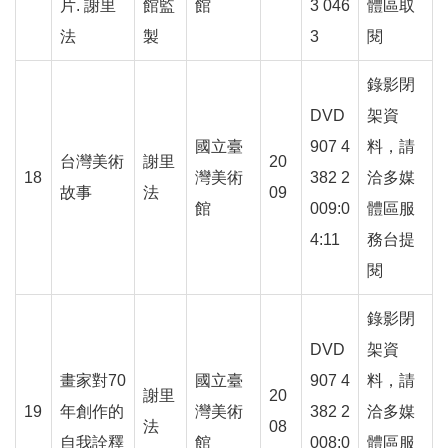
訊
片. 謝里
館監
館
3 046
體區取
安
法
製
3
閱
全
宣
錄影閉
告
DVD
架資
隱
國立臺
907 4
料，請
台灣美術
謝里
20
私
18
灣美術
382 2
洽多媒
權
故事
法
09
館
009:0
體區服
保
護
4:11
務台提
政
閱
策
錄影閉
網
DVD
架資
站
畫家對70
國立臺
907 4
料，請
資
謝里
20
料
19
年創作的
灣美術
382 2
洽多媒
法
08
開
自我詮釋
館
008:0
體區服