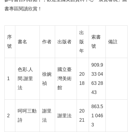
參
書專區閱讀欣賞！
觀
展
出
覽
序
索書
書名
作者
出版者
版
備註
號
號
年
典
藏
909.9
色彩.人
國立臺
徐婉
20
33 04
出
1
間.謝里
灣美術
版
禎
18
63 28
法
館
43
活
動
863.5
呵呵三動
謝里
20
2
謝里法
1 046
詩
法
21
圖
3
書