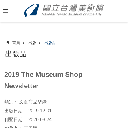
跳到主要內容區塊
進
階
搜
尋
首頁
出版
出版品
出版品
最
新
2019 The Museum Shop
消
息
Newsletter
關
類別：
文創商品型錄
於
國
出版日期：
2019-12-01
美
刊登日期：
2020-08-24