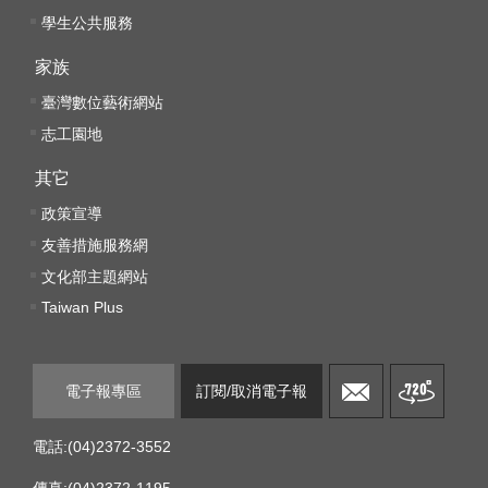
k
學生公共服務
Y
家族
o
u
臺灣數位藝術網站
t
志工園地
u
b
其它
e
政策宣導
V
友善措施服務網
i
文化部主題網站
d
e
Taiwan Plus
o
C
電子報專區
訂閱/取消電子報
a
r
t
電話:(04)2372-3552