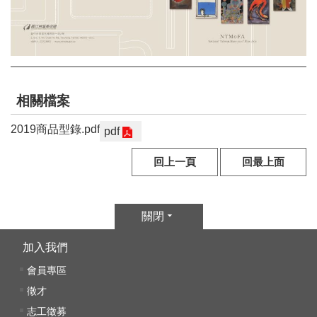
E
n
g
l
i
s
h
相關檔案
2019商品型錄.pdf
pdf
網
站
回上一頁
回最上面
導
覽
F
關閉
a
c
加入我們
e
會員專區
b
o
徵才
o
志工徵募