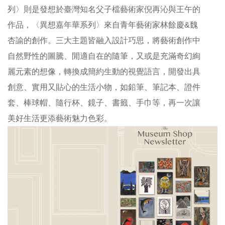
列〉則是發想於臺灣知名父子檔藝術家倪再沁與王午的
線
作品，〈異想嘉年華系列
〉來自
青年藝術家林餘慶
&
魏
上
杏諭的創作
。三大主題皆融入設計巧思，將藝術創作中
資
自然野性的圖騰、閒適自在的隨筆，又或是充滿奇幻絢
源
麗元素的想像，轉換成簡約生動的視覺語言，開發出具
性
創意、實用又貼心的生活小物，如
鉛筆、筆記本、證件
別
套、棒球帽、隨行杯、鏡子、書籤、手巾等，再一次讓
平
美好生活更添藝術魅力色彩。
等
兒
童
購
物