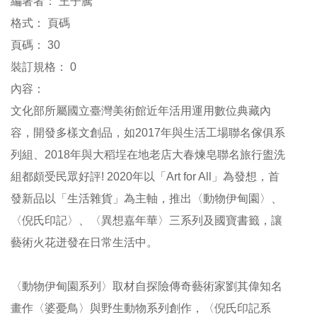
編著者：
王子騰
參
格式：
頁碼
觀
頁碼：
30
裝訂規格：
0
展
覽
內容：
文化部所屬國立臺灣美術館近年活用運用數位典藏內
典
容，開發多樣文創品，如
2017
年與生活工場聯名傢俱系
藏
列組、
2018
年與大稻埕在地老店大春煉皂聯名旅行盥洗
組都頗受民眾好評
! 2020
年以「
Art for All
」為發想，首
出
版
發新品以
「
生活雜貨
」
為主軸，推出
〈
動物伊甸園
〉
、
〈倪氏印記〉、〈異想嘉年華
〉三系列及國寶書籤，讓
活
藝術火花
迸發在日常生活中
。
動
〈
動物伊甸園系列
〉
取材自探險傳奇藝術家劉其偉知名
圖
畫作
書
〈
婆憂鳥
〉
與野生動物系列創作，〈倪氏印記系