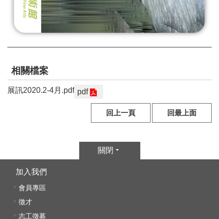
E
n
g
l
i
s
h
相關檔案
展訊2020.2-4月.pdf
網
pdf
站
回上一頁
回最上面
導
覽
F
關閉
a
c
加入我們
e
會員專區
b
o
徵才
o
志工徵募