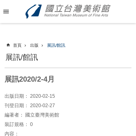
跳到主要內容區塊
進
階
搜
尋
首頁
出版
展訊/館訊
展訊/館訊
最
新
展訊2020/2-4月
消
息
出版日期：
2020-02-15
關
刊登日期：
2020-02-27
於
編著者：
國立臺灣美術館
國
裝訂規格：
美
0
內容：