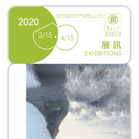
參
觀
展
覽
典
藏
出
版
活
動
圖
書