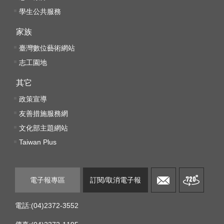
k
學生公共服務
Y
家族
o
u
臺灣數位藝術網站
t
志工園地
u
b
其它
e
政策宣導
V
友善措施服務網
i
文化部主題網站
d
e
Taiwan Plus
o
C
電子報專區
訂閱/取消電子報
a
r
t
電話:(04)2372-3552