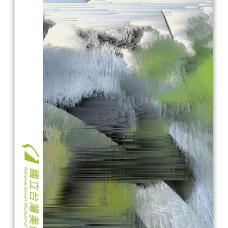
線
上
資
源
性
別
平
等
兒
童
購
物