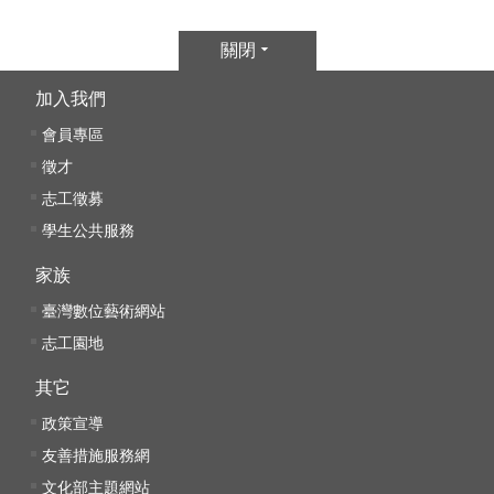
線
關閉
上
加入我們
資
源
會員專區
徵才
性
志工徵募
別
學生公共服務
平
等
家族
臺灣數位藝術網站
兒
志工園地
童
其它
購
政策宣導
物
友善措施服務網
文化部主題網站