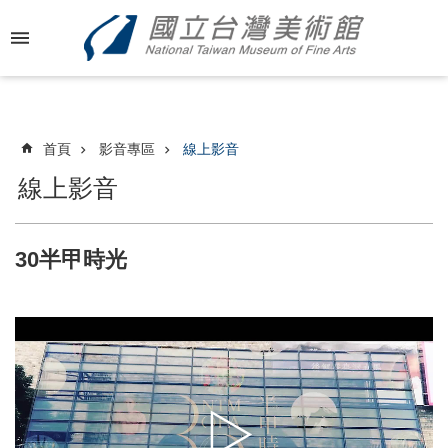
跳到主要內容區塊
進
階
搜
尋
首頁
影音專區
線上影音
線上影音
最
新
30半甲時光
消
息
關
於
國
美