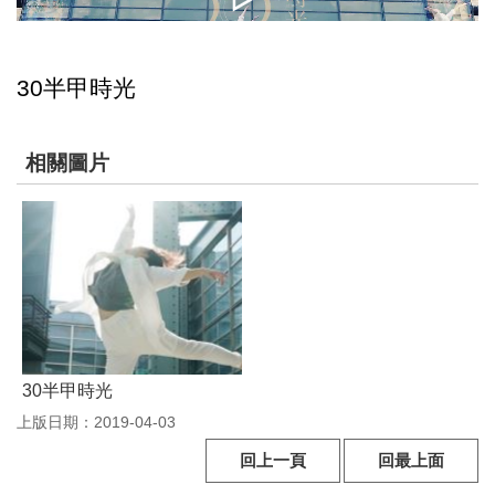
參
觀
30半甲時光
展
覽
相關圖片
典
藏
出
版
活
30半甲時光
動
上版日期：2019-04-03
圖
回上一頁
回最上面
書