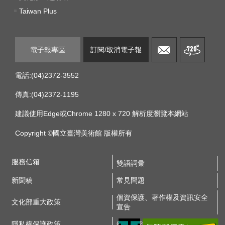
E
Taiwan Plus
n
g
l
i
電子報專區
訂閱/取消電子報
s
h
電話:(04)2372-3552
網
傳真:(04)2372-1195
站
建議使用Edge或Chrome 1280 x 720 解析度瀏覽本網站
導
覽
Copyright ©國立臺灣美術館 版權所有
F
服務信箱
a
雙語詞彙
c
新聞稿
常見問題
e
b
個資保護、著作權及資訊安全
文化部重大政策
o
宣告
o
隱私權保護政策
網站資料開放宣告