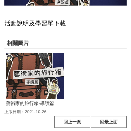
參
觀
活動說明及學習單下載
展
覽
相關圖片
典
藏
出
版
活
藝術家的旅行箱-導讀篇
動
上版日期：2021-10-26
圖
回上一頁
回最上面
書