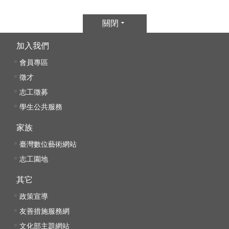
線
關閉
上
加入我們
資
源
會員專區
徵才
性
志工徵募
別
學生公共服務
平
等
家族
臺灣數位藝術網站
兒
志工園地
童
其它
購
政策宣導
物
友善措施服務網
文化部主題網站