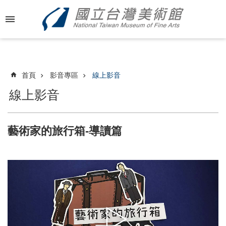
跳到主要內容區塊
進
階
搜
尋
首頁
影音專區
線上影音
線上影音
最
新
藝術家的旅行箱-導讀篇
消
息
關
於
國
美