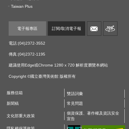
E
Taiwan Plus
n
g
l
i
電子報專區
訂閱/取消電子報
s
h
電話:(04)2372-3552
網
傳真:(04)2372-1195
站
建議使用Edge或Chrome 1280 x 720 解析度瀏覽本網站
導
覽
Copyright ©國立臺灣美術館 版權所有
F
服務信箱
a
雙語詞彙
c
新聞稿
常見問題
e
b
個資保護、著作權及資訊安全
文化部重大政策
o
宣告
o
隱私權保護政策
網站資料開放宣告