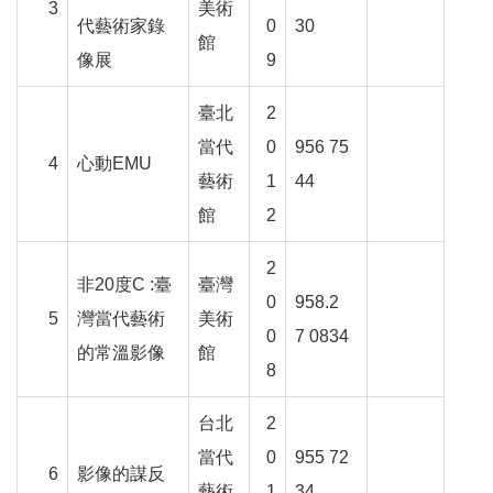
3
美術
代藝術家錄
0
30
館
線
像展
9
上
資
臺北
2
源
當代
0
956 75
4
心動
EMU
藝術
1
44
性
別
館
2
平
等
2
非
20
度
C :
臺
臺灣
0
958.2
5
灣當代藝術
美術
兒
0
7 0834
童
的常溫影像
館
8
購
台北
2
物
當代
0
955 72
6
影像的謀反
藝術
1
34