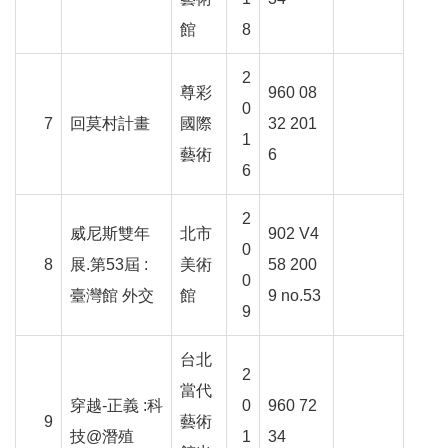
E
館
8
n
g
l
2
尊彩
960 08
i
0
s
7
回莫村計畫
國際
32 201
1
h
藝術
6
6
網
站
2
威尼斯雙年
北市
902 V4
導
0
覽
8
展
.
第
53
屆
:
美術
58 200
0
臺灣館 外交
館
9 no.53
F
9
a
c
台北
e
2
b
當代
穿越
-
正義
:
科
0
960 72
o
9
藝術
o
技
@
潛殖
1
34