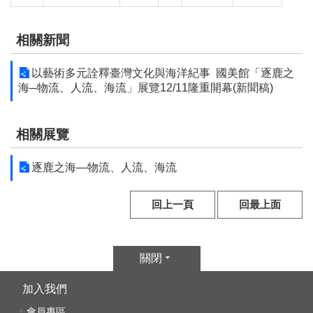
文
化
相關新聞
部
重
以藝術多元詮釋臺灣文化與海洋紀事 國美館「逐鹿之
大
海─物流、人流、海流」展覽12/11隆重開幕(新聞稿)
政
策
相關展覽
個
資
逐鹿之海—物流、人流、海流
保
護
回上一頁
回最上面
、
著
作
關閉
權
及
加入我們
資
會員專區