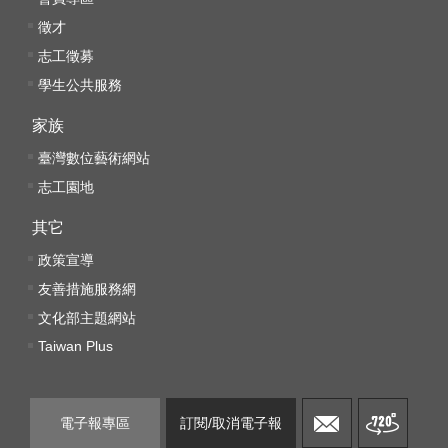
訊
安
徵才
全
志工徵募
宣
學生公共服務
告
家族
隱
臺灣數位藝術網站
私
志工園地
權
保
其它
護
政策宣導
政
策
友善措施服務網
文化部主題網站
網
Taiwan Plus
站
資
料
電子報專區
訂閱/取消電子報
開