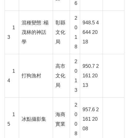
6
服
務
2
信
混種變態
:
楊
彰縣
948.5 4
箱
1
0
茂林的神話
文化
644 20
3
1
雙
學
局
18
8
語
詞
2
彙
高市
950.7 2
1
0
打狗漁村
文化
161 20
新
4
1
聞
局
13
3
稿
2
常
957.6 2
見
1
海商
0
冰點攝影集
161 20
問
5
實業
0
08
題
8