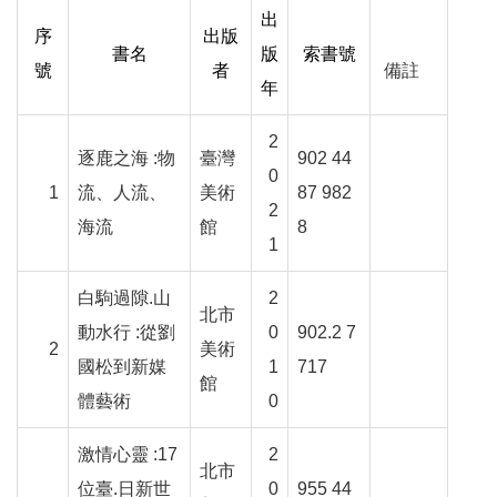
參
出
序
出版
觀
書名
版
索書號
號
者
備註
年
展
覽
2
逐鹿之海
:
物
臺灣
902 44
0
1
流、人流、
美術
87 982
典
2
藏
海流
館
8
1
出
白駒過隙
.
山
2
版
北市
動水行
:
從劉
0
902.2 7
2
美術
國松到新媒
1
717
活
館
動
體藝術
0
激情心靈
:17
2
圖
北市
書
位臺
.
日新世
0
955 44