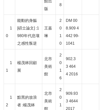
k
館出
8
版
Y
o
能動的身軀
2
DM 00
u
t
1
[
碩士論文
] :1
王嘉
0
8.909 4
u
0
980
年代息壤
琳
1
442 99-
b
e
之感性叛逆
0
1041
V
2
i
北市
902.3
1
楊茂林回顧
0
d
美術
3 464
e
1
展
1
o
館
4 2016
6
C
a
2
北市
909.93
r
1
黯黑的放浪
0
t
美術
3 4644
2
者
:
楊茂林
1
館
2017