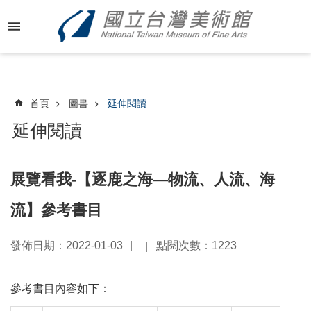
跳到主要內容區塊
進
階
搜
尋
首頁
圖書
延伸閱讀
延伸閱讀
最
新
展覽看我-【逐鹿之海—物流、人流、海
消
息
流】參考書目
關
發佈日期：2022-01-03
點閱次數：1223
於
國
美
參考書目內容如下：