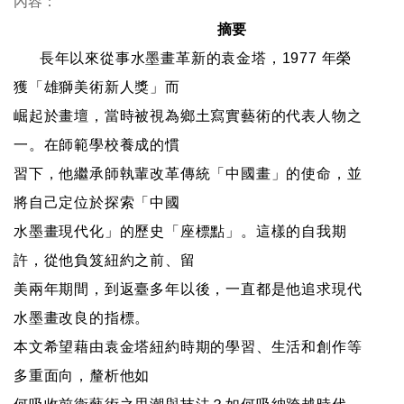
內容：
參
摘要
觀
長年以來從事水墨畫革新的袁金塔，1977 年榮
展
獲「雄獅美術新人獎」而
覽
崛起於畫壇，當時被視為鄉土寫實藝術的代表人物之
一。在師範學校養成的慣
典
習下，他繼承師執輩改革傳統「中國畫」的使命，並
藏
將自己定位於探索「中國
出
水墨畫現代化」的歷史「座標點」。這樣的自我期
版
許，從他負笈紐約之前、留
美兩年期間，到返臺多年以後，一直都是他追求現代
活
水墨畫改良的指標。
動
本文希望藉由袁金塔紐約時期的學習、生活和創作等
圖
多重面向，釐析他如
書