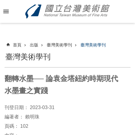
跳到主要內容區塊
進
階
搜
尋
首頁
出版
臺灣美術學刊
臺灣美術學刊
臺灣美術學刊
最
新
翻轉水墨── 論袁金塔紐約時期現代
消
息
水墨畫之實踐
關
刊登日期：
2023-03-31
於
國
編著者：
賴明珠
美
頁碼：
102