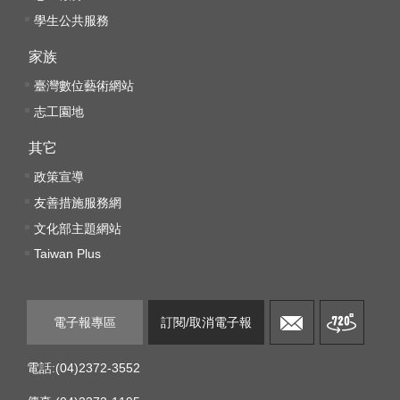
服
學生公共服務
務
信
家族
箱
臺灣數位藝術網站
志工園地
雙
語
其它
詞
政策宣導
彙
友善措施服務網
新
文化部主題網站
聞
Taiwan Plus
稿
常
電子報專區
訂閱/取消電子報
見
問
電話:(04)2372-3552
題