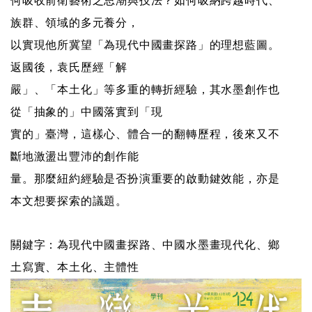
何吸收前衛藝術之思潮與技法？如何吸納跨越時代、
族群、領域的多元養分，
線
以實現他所冀望「為現代中國畫探路」的理想藍圖。
上
資
返國後，袁氏歷經「解
源
嚴」、「本土化」等多重的轉折經驗，其水墨創作也
從「抽象的」中國落實到「現
性
實的」臺灣，這樣心、體合一的翻轉歷程，後來又不
別
平
斷地激盪出豐沛的創作能
等
量。那麼紐約經驗是否扮演重要的啟動鍵效能，亦是
本文想要探索的議題。
兒
童
關鍵字：為現代中國畫探路、中國水墨畫現代化、鄉
購
土寫實、本土化、主體性
物