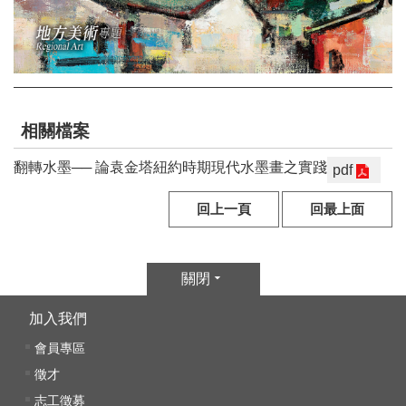
k
Y
o
u
t
u
相關檔案
b
e
翻轉水墨── 論袁金塔紐約時期現代水墨畫之實踐
pdf
V
回上一頁
回最上面
i
d
e
o
關閉
C
加入我們
a
會員專區
r
t
徵才
志工徵募