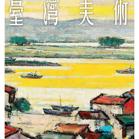
E
n
g
l
i
s
h
網
站
導
覽
F
a
c
e
b
o
o