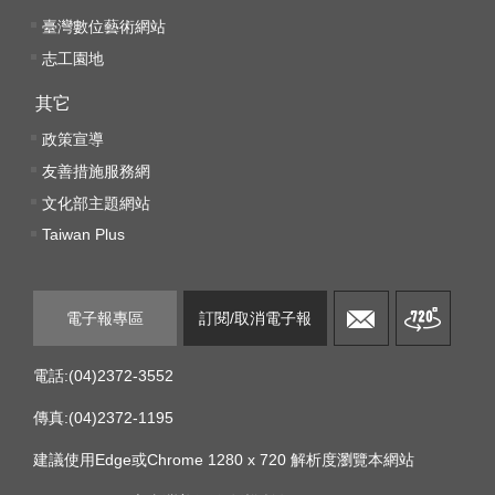
臺灣數位藝術網站
線
志工園地
上
資
其它
源
政策宣導
友善措施服務網
性
文化部主題網站
別
Taiwan Plus
平
等
電子報專區
訂閱/取消電子報
兒
童
電話:(04)2372-3552
購
傳真:(04)2372-1195
物
建議使用Edge或Chrome 1280 x 720 解析度瀏覽本網站