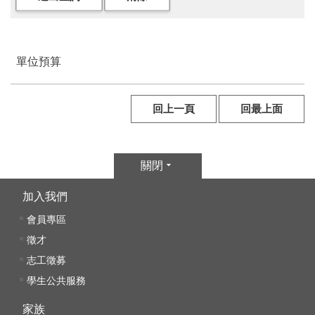
參
觀
單位預算
展
覽
回上一頁
回最上面
典
藏
關閉
出
版
加入我們
會員專區
活
徵才
動
志工徵募
學生公共服務
圖
書
家族