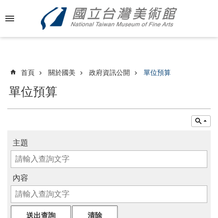
跳到主要內容區塊
進
階
搜
尋
首頁
關於國美
政府資訊公開
單位預算
單位預算
最
新
消
息
主題
關
於
內容
國
美