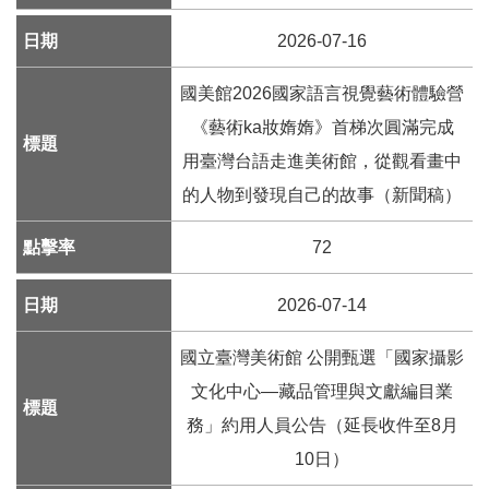
E
n
2026-07-16
g
l
國美館2026國家語言視覺藝術體驗營
i
《藝術ka妝媠媠》首梯次圓滿完成
s
h
用臺灣台語走進美術館，從觀看畫中
的人物到發現自己的故事（新聞稿）
網
站
72
導
覽
2026-07-14
F
a
國立臺灣美術館 公開甄選「國家攝影
c
文化中心—藏品管理與文獻編目業
e
b
務」約用人員公告（延長收件至8月
o
10日）
o