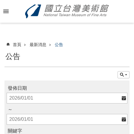
跳到主要內容區塊
進
階
搜
尋
首頁
最新消息
公告
公告
最
新
消
息
發佈日期
關
於
～
國
美
關鍵字