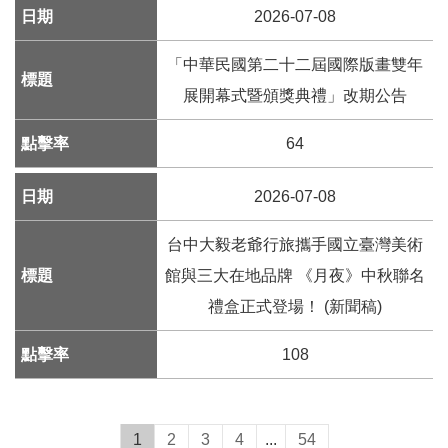
服
2026-07-08
務
信
「中華民國第二十二屆國際版畫雙年
箱
展開幕式暨頒獎典禮」改期公告
雙
64
語
詞
2026-07-08
彙
台中大毅老爺行旅攜手國立臺灣美術
新
館與三大在地品牌 《月夜》中秋聯名
聞
稿
禮盒正式登場！ (新聞稿)
常
108
見
問
題
1
2
3
4
...
54