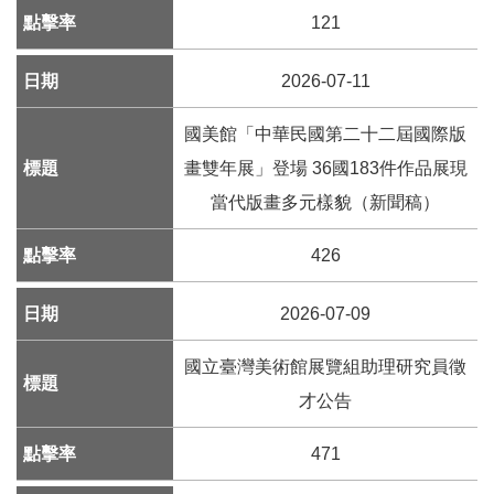
k
121
Y
o
2026-07-11
u
t
國美館「中華民國第二十二屆國際版
u
b
畫雙年展」登場 36國183件作品展現
e
當代版畫多元樣貌（新聞稿）
V
426
i
d
e
2026-07-09
o
國立臺灣美術館展覽組助理研究員徵
C
才公告
a
r
t
471