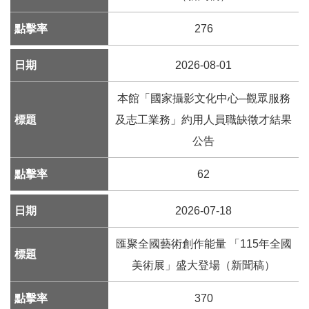
276
線
上
資
2026-08-01
源
本館「國家攝影文化中心─觀眾服務
性
及志工業務」約用人員職缺徵才結果
別
公告
平
等
62
兒
2026-07-18
童
匯聚全國藝術創作能量 「115年全國
購
美術展」盛大登場（新聞稿）
物
370