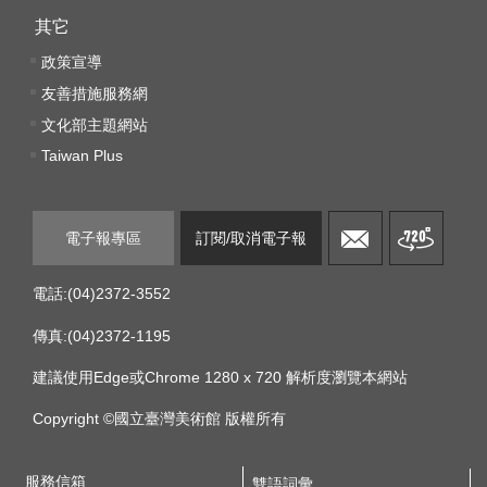
訊
其它
安
全
政策宣導
宣
友善措施服務網
告
文化部主題網站
Taiwan Plus
隱
私
權
保
電子報專區
訂閱/取消電子報
護
政
電話:(04)2372-3552
策
傳真:(04)2372-1195
網
建議使用Edge或Chrome 1280 x 720 解析度瀏覽本網站
站
資
Copyright ©國立臺灣美術館 版權所有
料
開
服務信箱
雙語詞彙