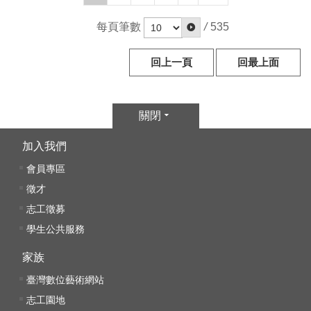
文
每頁筆數
/
535
化
部
重
回上一頁
回最上面
大
政
策
關閉
個
加入我們
資
會員專區
保
徵才
護
志工徵募
、
著
學生公共服務
作
家族
權
及
臺灣數位藝術網站
資
志工園地