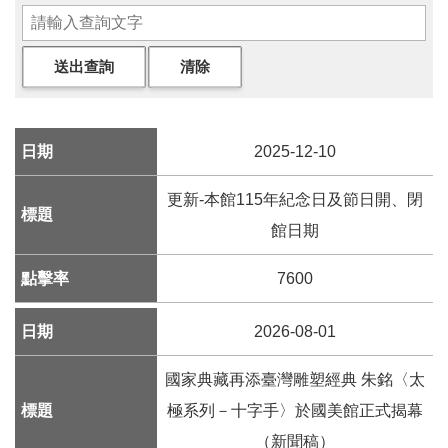
參
觀
展
覽
2025-12-10
典
藏
更新-本館115年紀念日及節日開、閉
館日期
出
版
7600
2026-08-01
活
動
國家典藏再添臺灣雕塑經典 朱銘〈太
極系列－十字手〉於國美館正式揭幕
圖
書
（新聞稿）